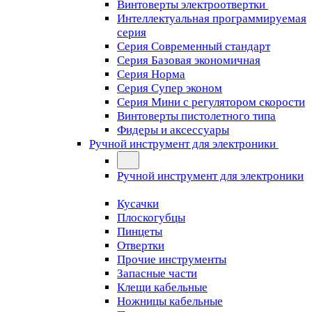
Винтоверты электроотвертки
Интеллектуальная программируемая
серия
Серия Современный стандарт
Серия Базовая экономичная
Серия Норма
Серия Cупер эконом
Серия Мини с регулятором скорости
Винтоверты пистолетного типа
Фидеры и аксессуары
Ручной инструмент для электроники
Ручной инструмент для электроники
Кусачки
Плоскогубцы
Пинцеты
Отвертки
Прочие инструменты
Запасные части
Клещи кабельные
Ножницы кабельные