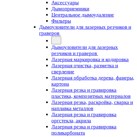
Аксессуары
Дымоприемники
Центральное дымоудаление
Фильтры
Дымоуловители для лазерных резчиков и
граверов
Дымоуловители для лазерных
резчиков и граверов
Лазерная маркировка и кодировка
Лазерная очистка, разметка и
сверление
Лазерная обработка дерева, фанеры,
картона
Лазерная резка и гравировка
пластика, композитных материалов
Лазерная резка, раскройка, сварка и
наплавка металлов
Лазерная резка и гравировка
оргстекла, акрила
Лазерная резка и гравировка
поликарбоната