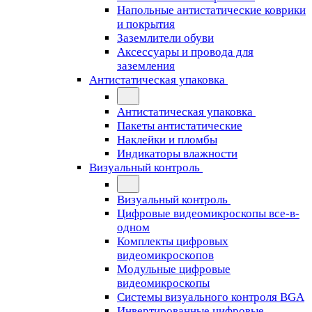
Напольные антистатические коврики
и покрытия
Заземлители обуви
Аксессуары и провода для
заземления
Антистатическая упаковка
Антистатическая упаковка
Пакеты антистатические
Наклейки и пломбы
Индикаторы влажности
Визуальный контроль
Визуальный контроль
Цифровые видеомикроскопы все-в-
одном
Комплекты цифровых
видеомикроскопов
Модульные цифровые
видеомикроскопы
Cистемы визуального контроля BGA
Инвертированные цифровые