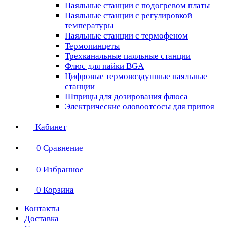
Паяльные станции с подогревом платы
Паяльные станции с регулировкой
температуры
Паяльные станции с термофеном
Термопинцеты
Трехканальные паяльные станции
Флюс для пайки BGA
Цифровые термовоздушные паяльные
станции
Шприцы для дозирования флюса
Электрические оловоотсосы для припоя
Кабинет
0
Сравнение
0
Избранное
0
Корзина
Контакты
Доставка