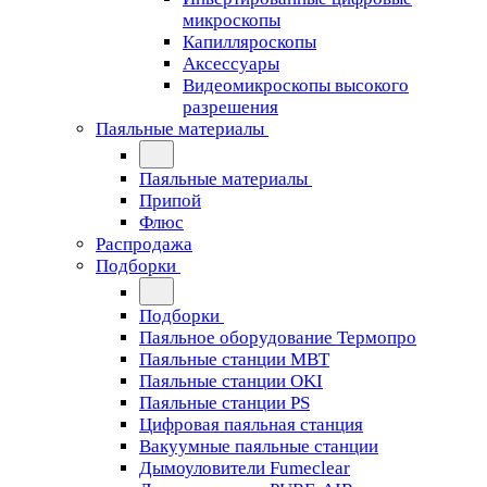
микроскопы
Капилляроскопы
Аксессуары
Видеомикроскопы высокого
разрешения
Паяльные материалы
Паяльные материалы
Припой
Флюс
Распродажа
Подборки
Подборки
Паяльное оборудование Термопро
Паяльные станции MBT
Паяльные станции OKI
Паяльные станции PS
Цифровая паяльная станция
Вакуумные паяльные станции
Дымоуловители Fumeclear