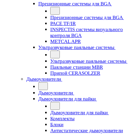
Прецизионные системы для BGA
Прецизионные системы для BGA
PACE TF/IR
INSPECTIS системы визуального
контроля BGA
METCAL APR
Ультразвуковые паяльные системы
Ультразвуковые паяльные системы
Паяльные станции MBR
Припой CERASOLZER
Дымоуловители
Дымоуловители
Дымоуловители для пайки
Дымоуловители для пайки
Комплекты
Блоки
Антистатические дымоуловители