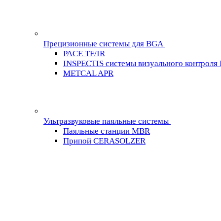
Прецизионные системы для BGA
PACE TF/IR
INSPECTIS системы визуального контроля
METCAL APR
Ультразвуковые паяльные системы
Паяльные станции MBR
Припой CERASOLZER