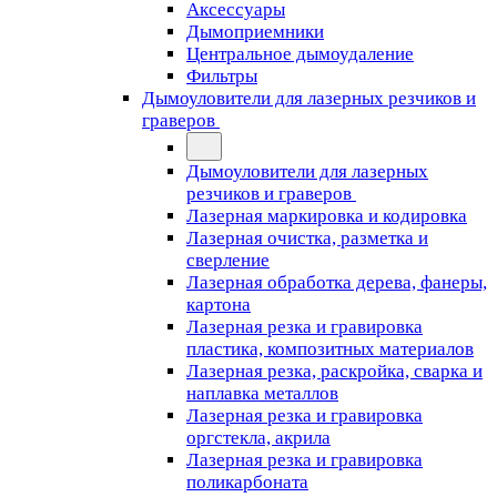
Аксессуары
Дымоприемники
Центральное дымоудаление
Фильтры
Дымоуловители для лазерных резчиков и
граверов
Дымоуловители для лазерных
резчиков и граверов
Лазерная маркировка и кодировка
Лазерная очистка, разметка и
сверление
Лазерная обработка дерева, фанеры,
картона
Лазерная резка и гравировка
пластика, композитных материалов
Лазерная резка, раскройка, сварка и
наплавка металлов
Лазерная резка и гравировка
оргстекла, акрила
Лазерная резка и гравировка
поликарбоната