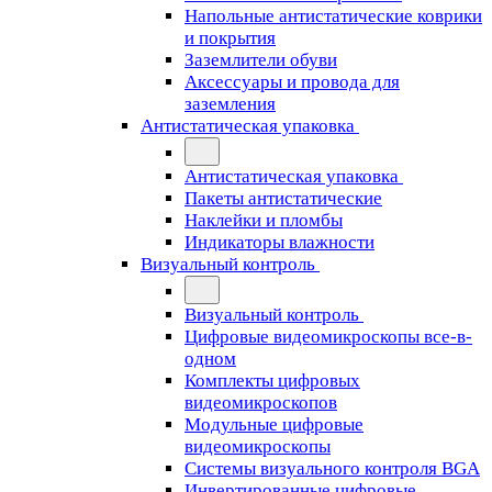
Напольные антистатические коврики
и покрытия
Заземлители обуви
Аксессуары и провода для
заземления
Антистатическая упаковка
Антистатическая упаковка
Пакеты антистатические
Наклейки и пломбы
Индикаторы влажности
Визуальный контроль
Визуальный контроль
Цифровые видеомикроскопы все-в-
одном
Комплекты цифровых
видеомикроскопов
Модульные цифровые
видеомикроскопы
Cистемы визуального контроля BGA
Инвертированные цифровые