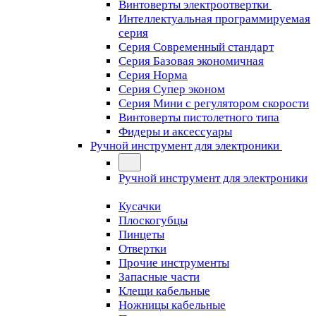
Винтоверты электроотвертки
Интеллектуальная программируемая
серия
Серия Современный стандарт
Серия Базовая экономичная
Серия Норма
Серия Cупер эконом
Серия Мини с регулятором скорости
Винтоверты пистолетного типа
Фидеры и аксессуары
Ручной инструмент для электроники
Ручной инструмент для электроники
Кусачки
Плоскогубцы
Пинцеты
Отвертки
Прочие инструменты
Запасные части
Клещи кабельные
Ножницы кабельные