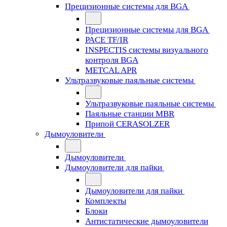
Прецизионные системы для BGA
Прецизионные системы для BGA
PACE TF/IR
INSPECTIS системы визуального
контроля BGA
METCAL APR
Ультразвуковые паяльные системы
Ультразвуковые паяльные системы
Паяльные станции MBR
Припой CERASOLZER
Дымоуловители
Дымоуловители
Дымоуловители для пайки
Дымоуловители для пайки
Комплекты
Блоки
Антистатические дымоуловители