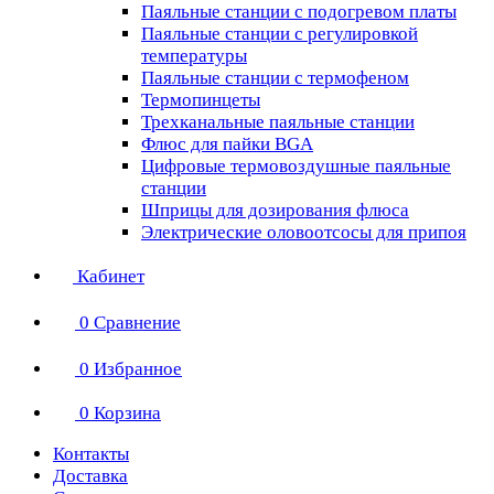
Паяльные станции с подогревом платы
Паяльные станции с регулировкой
температуры
Паяльные станции с термофеном
Термопинцеты
Трехканальные паяльные станции
Флюс для пайки BGA
Цифровые термовоздушные паяльные
станции
Шприцы для дозирования флюса
Электрические оловоотсосы для припоя
Кабинет
0
Сравнение
0
Избранное
0
Корзина
Контакты
Доставка