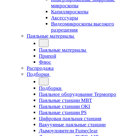
микроскопы
Капилляроскопы
Аксессуары
Видеомикроскопы высокого
разрешения
Паяльные материалы
Паяльные материалы
Припой
Флюс
Распродажа
Подборки
Подборки
Паяльное оборудование Термопро
Паяльные станции MBT
Паяльные станции OKI
Паяльные станции PS
Цифровая паяльная станция
Вакуумные паяльные станции
Дымоуловители Fumeclear