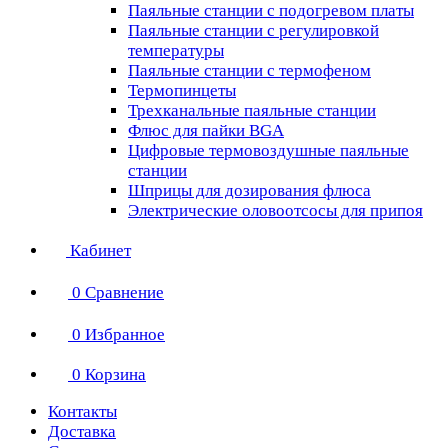
Паяльные станции с подогревом платы
Паяльные станции с регулировкой
температуры
Паяльные станции с термофеном
Термопинцеты
Трехканальные паяльные станции
Флюс для пайки BGA
Цифровые термовоздушные паяльные
станции
Шприцы для дозирования флюса
Электрические оловоотсосы для припоя
Кабинет
0
Сравнение
0
Избранное
0
Корзина
Контакты
Доставка