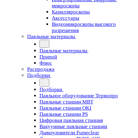
микроскопы
Капилляроскопы
Аксессуары
Видеомикроскопы высокого
разрешения
Паяльные материалы
Паяльные материалы
Припой
Флюс
Распродажа
Подборки
Подборки
Паяльное оборудование Термопро
Паяльные станции MBT
Паяльные станции OKI
Паяльные станции PS
Цифровая паяльная станция
Вакуумные паяльные станции
Дымоуловители Fumeclear