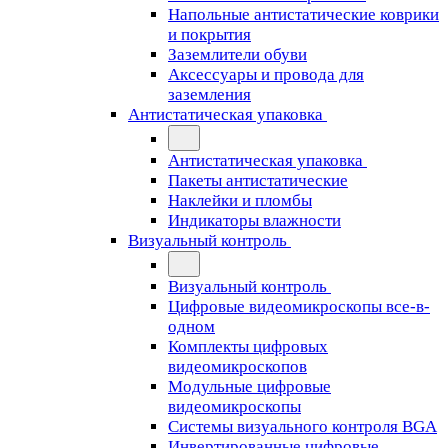
Напольные антистатические коврики
и покрытия
Заземлители обуви
Аксессуары и провода для
заземления
Антистатическая упаковка
Антистатическая упаковка
Пакеты антистатические
Наклейки и пломбы
Индикаторы влажности
Визуальный контроль
Визуальный контроль
Цифровые видеомикроскопы все-в-
одном
Комплекты цифровых
видеомикроскопов
Модульные цифровые
видеомикроскопы
Cистемы визуального контроля BGA
Инвертированные цифровые