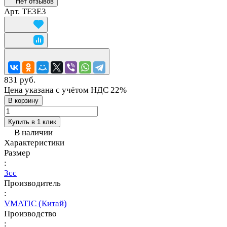
Нет отзывов
Арт.
TE3E3
831 руб.
Цена указана с учётом НДС 22%
В корзину
Купить в 1 клик
В наличии
Характеристики
Размер
:
3сс
Производитель
:
VMATIC (Китай)
Производство
: