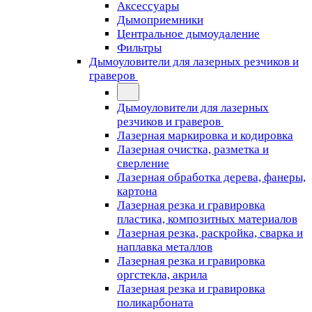
Аксессуары
Дымоприемники
Центральное дымоудаление
Фильтры
Дымоуловители для лазерных резчиков и
граверов
Дымоуловители для лазерных
резчиков и граверов
Лазерная маркировка и кодировка
Лазерная очистка, разметка и
сверление
Лазерная обработка дерева, фанеры,
картона
Лазерная резка и гравировка
пластика, композитных материалов
Лазерная резка, раскройка, сварка и
наплавка металлов
Лазерная резка и гравировка
оргстекла, акрила
Лазерная резка и гравировка
поликарбоната