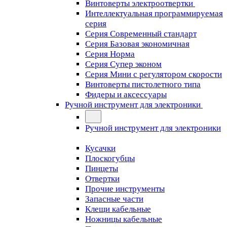
Винтоверты электроотвертки
Интеллектуальная программируемая
серия
Серия Современный стандарт
Серия Базовая экономичная
Серия Норма
Серия Cупер эконом
Серия Мини с регулятором скорости
Винтоверты пистолетного типа
Фидеры и аксессуары
Ручной инструмент для электроники
Ручной инструмент для электроники
Кусачки
Плоскогубцы
Пинцеты
Отвертки
Прочие инструменты
Запасные части
Клещи кабельные
Ножницы кабельные