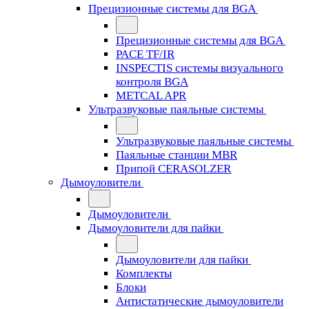
Прецизионные системы для BGA
Прецизионные системы для BGA
PACE TF/IR
INSPECTIS системы визуального
контроля BGA
METCAL APR
Ультразвуковые паяльные системы
Ультразвуковые паяльные системы
Паяльные станции MBR
Припой CERASOLZER
Дымоуловители
Дымоуловители
Дымоуловители для пайки
Дымоуловители для пайки
Комплекты
Блоки
Антистатические дымоуловители