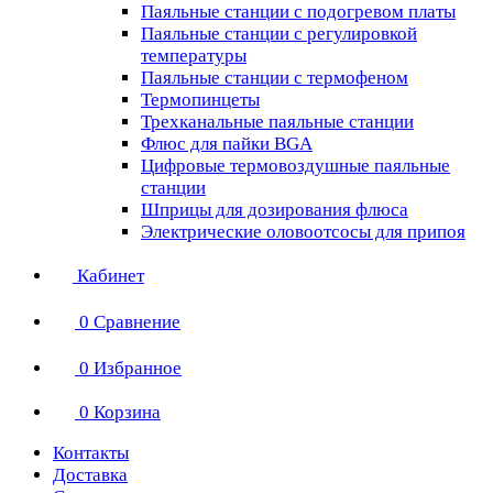
Паяльные станции с подогревом платы
Паяльные станции с регулировкой
температуры
Паяльные станции с термофеном
Термопинцеты
Трехканальные паяльные станции
Флюс для пайки BGA
Цифровые термовоздушные паяльные
станции
Шприцы для дозирования флюса
Электрические оловоотсосы для припоя
Кабинет
0
Сравнение
0
Избранное
0
Корзина
Контакты
Доставка