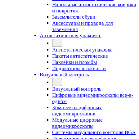
Напольные антистатические коврики
и покрытия
Заземлители обуви
Аксессуары и провода для
заземления
Антистатическая упаковка
Антистатическая упаковка
Пакеты антистатические
Наклейки и пломбы
Индикаторы влажности
Визуальный контроль
Визуальный контроль
Цифровые видеомикроскопы все-в-
одном
Комплекты цифровых
видеомикроскопов
Модульные цифровые
видеомикроскопы
Cистемы визуального контроля BGA
Инвертированные цифровые