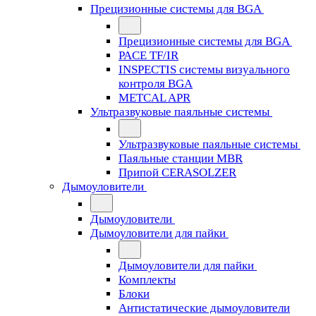
Прецизионные системы для BGA
Прецизионные системы для BGA
PACE TF/IR
INSPECTIS системы визуального
контроля BGA
METCAL APR
Ультразвуковые паяльные системы
Ультразвуковые паяльные системы
Паяльные станции MBR
Припой CERASOLZER
Дымоуловители
Дымоуловители
Дымоуловители для пайки
Дымоуловители для пайки
Комплекты
Блоки
Антистатические дымоуловители