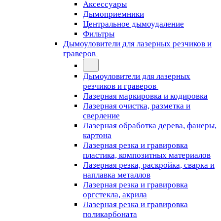
Аксессуары
Дымоприемники
Центральное дымоудаление
Фильтры
Дымоуловители для лазерных резчиков и
граверов
Дымоуловители для лазерных
резчиков и граверов
Лазерная маркировка и кодировка
Лазерная очистка, разметка и
сверление
Лазерная обработка дерева, фанеры,
картона
Лазерная резка и гравировка
пластика, композитных материалов
Лазерная резка, раскройка, сварка и
наплавка металлов
Лазерная резка и гравировка
оргстекла, акрила
Лазерная резка и гравировка
поликарбоната