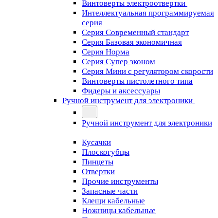
Винтоверты электроотвертки
Интеллектуальная программируемая
серия
Серия Современный стандарт
Серия Базовая экономичная
Серия Норма
Серия Cупер эконом
Серия Мини с регулятором скорости
Винтоверты пистолетного типа
Фидеры и аксессуары
Ручной инструмент для электроники
Ручной инструмент для электроники
Кусачки
Плоскогубцы
Пинцеты
Отвертки
Прочие инструменты
Запасные части
Клещи кабельные
Ножницы кабельные