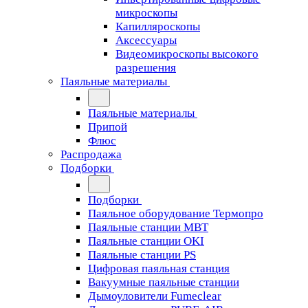
микроскопы
Капилляроскопы
Аксессуары
Видеомикроскопы высокого
разрешения
Паяльные материалы
Паяльные материалы
Припой
Флюс
Распродажа
Подборки
Подборки
Паяльное оборудование Термопро
Паяльные станции MBT
Паяльные станции OKI
Паяльные станции PS
Цифровая паяльная станция
Вакуумные паяльные станции
Дымоуловители Fumeclear