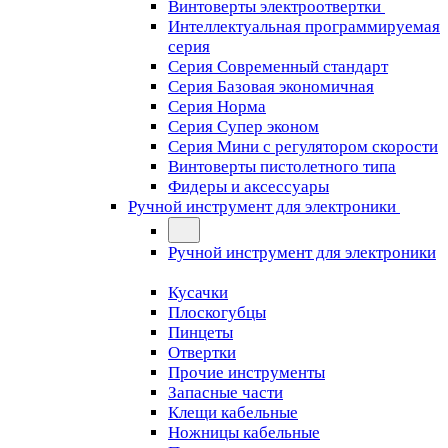
Винтоверты электроотвертки
Интеллектуальная программируемая
серия
Серия Современный стандарт
Серия Базовая экономичная
Серия Норма
Серия Cупер эконом
Серия Мини с регулятором скорости
Винтоверты пистолетного типа
Фидеры и аксессуары
Ручной инструмент для электроники
Ручной инструмент для электроники
Кусачки
Плоскогубцы
Пинцеты
Отвертки
Прочие инструменты
Запасные части
Клещи кабельные
Ножницы кабельные