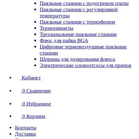
Паяльные станции с подогревом платы
Паяльные станции с регулировкой
температуры
Паяльные станции с термофеном
Термопинцеты
Трехканальные паяльные станции
Флюс для пайки BGA
Цифровые термовоздушные паяльные
станции
Шприцы для дозирования флюса
Электрические оловоотсосы для припоя
Кабинет
0
Сравнение
0
Избранное
0
Корзина
Контакты
Доставка