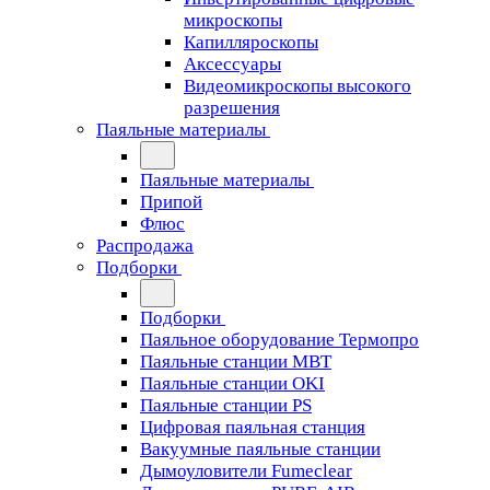
микроскопы
Капилляроскопы
Аксессуары
Видеомикроскопы высокого
разрешения
Паяльные материалы
Паяльные материалы
Припой
Флюс
Распродажа
Подборки
Подборки
Паяльное оборудование Термопро
Паяльные станции MBT
Паяльные станции OKI
Паяльные станции PS
Цифровая паяльная станция
Вакуумные паяльные станции
Дымоуловители Fumeclear