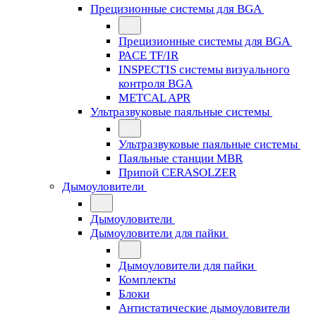
Прецизионные системы для BGA
Прецизионные системы для BGA
PACE TF/IR
INSPECTIS системы визуального
контроля BGA
METCAL APR
Ультразвуковые паяльные системы
Ультразвуковые паяльные системы
Паяльные станции MBR
Припой CERASOLZER
Дымоуловители
Дымоуловители
Дымоуловители для пайки
Дымоуловители для пайки
Комплекты
Блоки
Антистатические дымоуловители