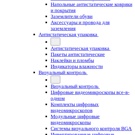
Напольные антистатические коврики
и покрытия
Заземлители обуви
Аксессуары и провода для
заземления
Антистатическая упаковка
Антистатическая упаковка
Пакеты антистатические
Наклейки и пломбы
Индикаторы влажности
Визуальный контроль
Визуальный контроль
Цифровые видеомикроскопы все-в-
одном
Комплекты цифровых
видеомикроскопов
Модульные цифровые
видеомикроскопы
Cистемы визуального контроля BGA
Инвертированные цифровые