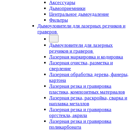
Аксессуары
Дымоприемники
Центральное дымоудаление
Фильтры
Дымоуловители для лазерных резчиков и
граверов
Дымоуловители для лазерных
резчиков и граверов
Лазерная маркировка и кодировка
Лазерная очистка, разметка и
сверление
Лазерная обработка дерева, фанеры,
картона
Лазерная резка и гравировка
пластика, композитных материалов
Лазерная резка, раскройка, сварка и
наплавка металлов
Лазерная резка и гравировка
оргстекла, акрила
Лазерная резка и гравировка
поликарбоната