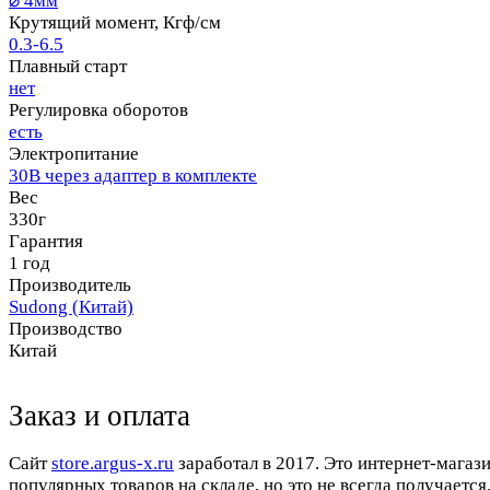
⌀ 4мм
Крутящий момент, Кгф/см
0.3-6.5
Плавный старт
нет
Регулировка оборотов
есть
Электропитание
30В через адаптер в комплекте
Вес
330г
Гарантия
1 год
Производитель
Sudong (Китай)
Производство
Китай
Заказ и оплата
Cайт
store.argus-x.ru
заработал в 2017. Это интернет-магаз
популярных товаров на складе, но это не всегда получается.