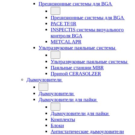
Прецизионные системы для BGA
Прецизионные системы для BGA
PACE TF/IR
INSPECTIS системы визуального
контроля BGA
METCAL APR
Ультразвуковые паяльные системы
Ультразвуковые паяльные системы
Паяльные станции MBR
Припой CERASOLZER
Дымоуловители
Дымоуловители
Дымоуловители для пайки
Дымоуловители для пайки
Комплекты
Блоки
Антистатические дымоуловители