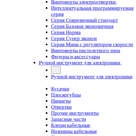
Винтоверты электроотвертки
Интеллектуальная программируемая
серия
Серия Современный стандарт
Серия Базовая экономичная
Серия Норма
Серия Cупер эконом
Серия Мини с регулятором скорости
Винтоверты пистолетного типа
Фидеры и аксессуары
Ручной инструмент для электроники
Ручной инструмент для электроники
Кусачки
Плоскогубцы
Пинцеты
Отвертки
Прочие инструменты
Запасные части
Клещи кабельные
Ножницы кабельные