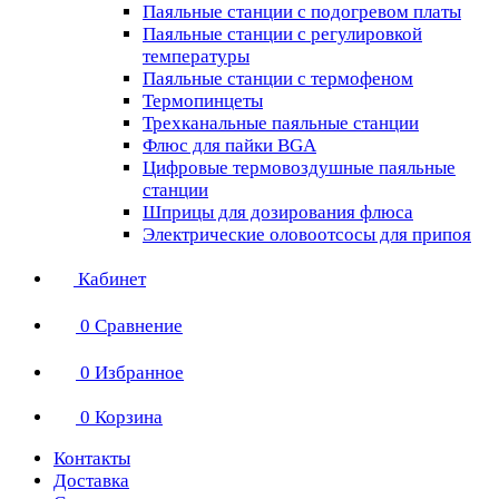
Паяльные станции с подогревом платы
Паяльные станции с регулировкой
температуры
Паяльные станции с термофеном
Термопинцеты
Трехканальные паяльные станции
Флюс для пайки BGA
Цифровые термовоздушные паяльные
станции
Шприцы для дозирования флюса
Электрические оловоотсосы для припоя
Кабинет
0
Сравнение
0
Избранное
0
Корзина
Контакты
Доставка