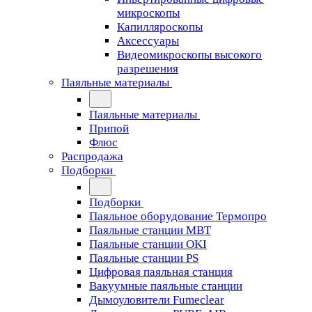
микроскопы
Капилляроскопы
Аксессуары
Видеомикроскопы высокого
разрешения
Паяльные материалы
Паяльные материалы
Припой
Флюс
Распродажа
Подборки
Подборки
Паяльное оборудование Термопро
Паяльные станции MBT
Паяльные станции OKI
Паяльные станции PS
Цифровая паяльная станция
Вакуумные паяльные станции
Дымоуловители Fumeclear