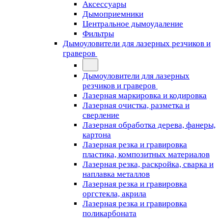
Аксессуары
Дымоприемники
Центральное дымоудаление
Фильтры
Дымоуловители для лазерных резчиков и
граверов
Дымоуловители для лазерных
резчиков и граверов
Лазерная маркировка и кодировка
Лазерная очистка, разметка и
сверление
Лазерная обработка дерева, фанеры,
картона
Лазерная резка и гравировка
пластика, композитных материалов
Лазерная резка, раскройка, сварка и
наплавка металлов
Лазерная резка и гравировка
оргстекла, акрила
Лазерная резка и гравировка
поликарбоната