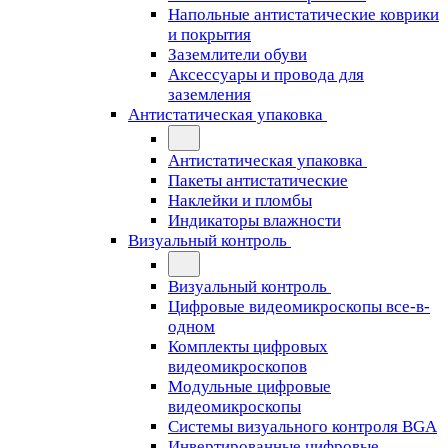
Напольные антистатические коврики
и покрытия
Заземлители обуви
Аксессуары и провода для
заземления
Антистатическая упаковка
Антистатическая упаковка
Пакеты антистатические
Наклейки и пломбы
Индикаторы влажности
Визуальный контроль
Визуальный контроль
Цифровые видеомикроскопы все-в-
одном
Комплекты цифровых
видеомикроскопов
Модульные цифровые
видеомикроскопы
Cистемы визуального контроля BGA
Инвертированные цифровые