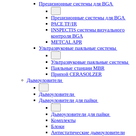
Прецизионные системы для BGA
Прецизионные системы для BGA
PACE TF/IR
INSPECTIS системы визуального
контроля BGA
METCAL APR
Ультразвуковые паяльные системы
Ультразвуковые паяльные системы
Паяльные станции MBR
Припой CERASOLZER
Дымоуловители
Дымоуловители
Дымоуловители для пайки
Дымоуловители для пайки
Комплекты
Блоки
Антистатические дымоуловители