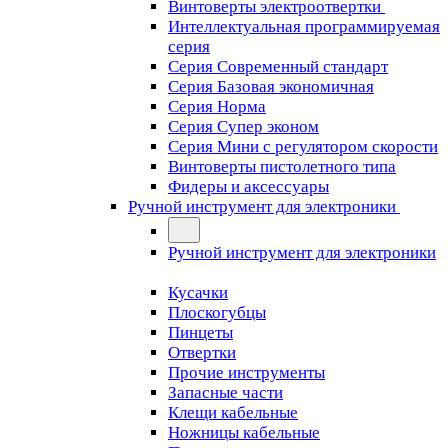
Винтоверты электроотвертки
Интеллектуальная программируемая
серия
Серия Современный стандарт
Серия Базовая экономичная
Серия Норма
Серия Cупер эконом
Серия Мини с регулятором скорости
Винтоверты пистолетного типа
Фидеры и аксессуары
Ручной инструмент для электроники
Ручной инструмент для электроники
Кусачки
Плоскогубцы
Пинцеты
Отвертки
Прочие инструменты
Запасные части
Клещи кабельные
Ножницы кабельные