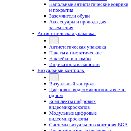
Напольные антистатические коврики
и покрытия
Заземлители обуви
Аксессуары и провода для
заземления
Антистатическая упаковка
Антистатическая упаковка
Пакеты антистатические
Наклейки и пломбы
Индикаторы влажности
Визуальный контроль
Визуальный контроль
Цифровые видеомикроскопы все-в-
одном
Комплекты цифровых
видеомикроскопов
Модульные цифровые
видеомикроскопы
Cистемы визуального контроля BGA
Инвертированные цифровые