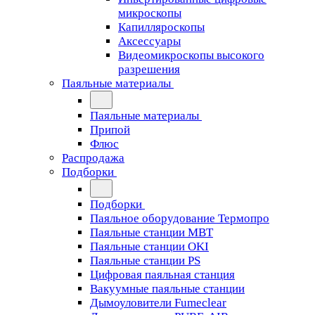
микроскопы
Капилляроскопы
Аксессуары
Видеомикроскопы высокого
разрешения
Паяльные материалы
Паяльные материалы
Припой
Флюс
Распродажа
Подборки
Подборки
Паяльное оборудование Термопро
Паяльные станции MBT
Паяльные станции OKI
Паяльные станции PS
Цифровая паяльная станция
Вакуумные паяльные станции
Дымоуловители Fumeclear