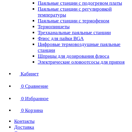
Паяльные станции с подогревом платы
Паяльные станции с регулировкой
температуры
Паяльные станции с термофеном
Термопинцеты
Трехканальные паяльные станции
Флюс для пайки BGA
Цифровые термовоздушные паяльные
станции
Шприцы для дозирования флюса
Электрические оловоотсосы для припоя
Кабинет
0
Сравнение
0
Избранное
0
Корзина
Контакты
Доставка