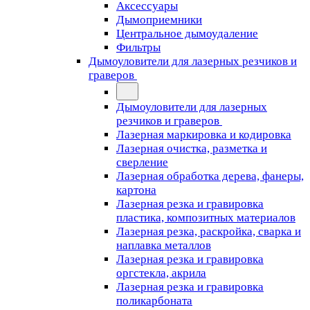
Аксессуары
Дымоприемники
Центральное дымоудаление
Фильтры
Дымоуловители для лазерных резчиков и
граверов
Дымоуловители для лазерных
резчиков и граверов
Лазерная маркировка и кодировка
Лазерная очистка, разметка и
сверление
Лазерная обработка дерева, фанеры,
картона
Лазерная резка и гравировка
пластика, композитных материалов
Лазерная резка, раскройка, сварка и
наплавка металлов
Лазерная резка и гравировка
оргстекла, акрила
Лазерная резка и гравировка
поликарбоната