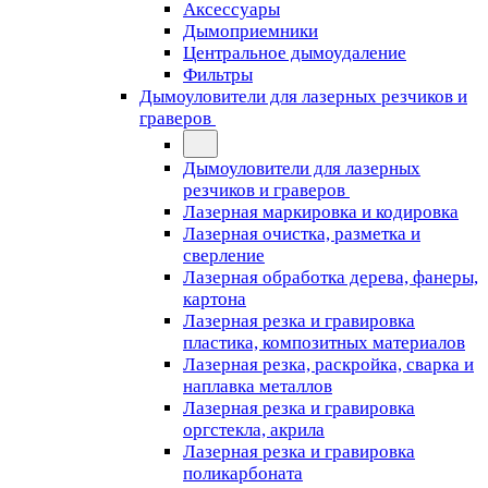
Аксессуары
Дымоприемники
Центральное дымоудаление
Фильтры
Дымоуловители для лазерных резчиков и
граверов
Дымоуловители для лазерных
резчиков и граверов
Лазерная маркировка и кодировка
Лазерная очистка, разметка и
сверление
Лазерная обработка дерева, фанеры,
картона
Лазерная резка и гравировка
пластика, композитных материалов
Лазерная резка, раскройка, сварка и
наплавка металлов
Лазерная резка и гравировка
оргстекла, акрила
Лазерная резка и гравировка
поликарбоната