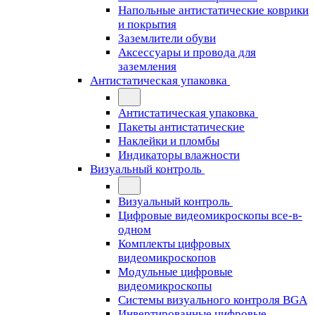
Напольные антистатические коврики
и покрытия
Заземлители обуви
Аксессуары и провода для
заземления
Антистатическая упаковка
Антистатическая упаковка
Пакеты антистатические
Наклейки и пломбы
Индикаторы влажности
Визуальный контроль
Визуальный контроль
Цифровые видеомикроскопы все-в-
одном
Комплекты цифровых
видеомикроскопов
Модульные цифровые
видеомикроскопы
Cистемы визуального контроля BGA
Инвертированные цифровые