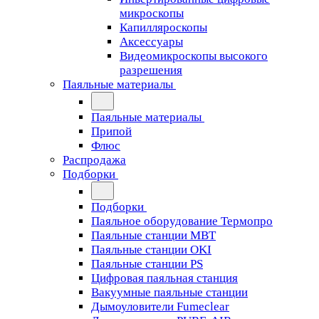
микроскопы
Капилляроскопы
Аксессуары
Видеомикроскопы высокого
разрешения
Паяльные материалы
Паяльные материалы
Припой
Флюс
Распродажа
Подборки
Подборки
Паяльное оборудование Термопро
Паяльные станции MBT
Паяльные станции OKI
Паяльные станции PS
Цифровая паяльная станция
Вакуумные паяльные станции
Дымоуловители Fumeclear