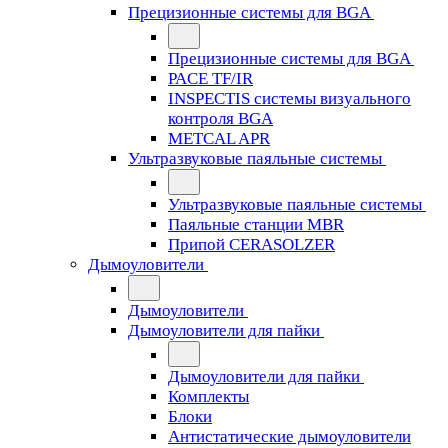
Прецизионные системы для BGA
Прецизионные системы для BGA
PACE TF/IR
INSPECTIS системы визуального
контроля BGA
METCAL APR
Ультразвуковые паяльные системы
Ультразвуковые паяльные системы
Паяльные станции MBR
Припой CERASOLZER
Дымоуловители
Дымоуловители
Дымоуловители для пайки
Дымоуловители для пайки
Комплекты
Блоки
Антистатические дымоуловители