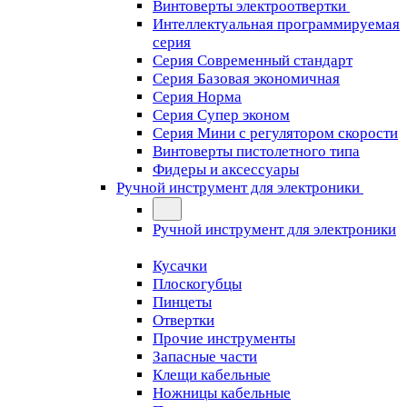
Винтоверты электроотвертки
Интеллектуальная программируемая
серия
Серия Современный стандарт
Серия Базовая экономичная
Серия Норма
Серия Cупер эконом
Серия Мини с регулятором скорости
Винтоверты пистолетного типа
Фидеры и аксессуары
Ручной инструмент для электроники
Ручной инструмент для электроники
Кусачки
Плоскогубцы
Пинцеты
Отвертки
Прочие инструменты
Запасные части
Клещи кабельные
Ножницы кабельные