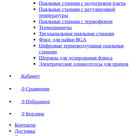
Паяльные станции с подогревом платы
Паяльные станции с регулировкой
температуры
Паяльные станции с термофеном
Термопинцеты
Трехканальные паяльные станции
Флюс для пайки BGA
Цифровые термовоздушные паяльные
станции
Шприцы для дозирования флюса
Электрические оловоотсосы для припоя
Кабинет
0
Сравнение
0
Избранное
0
Корзина
Контакты
Доставка