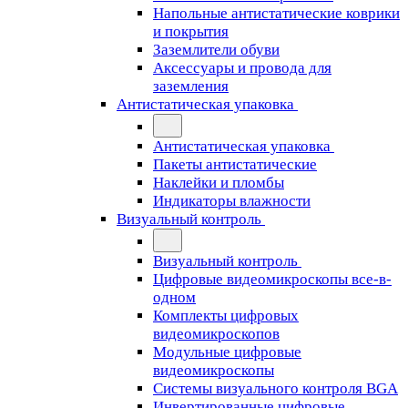
Напольные антистатические коврики
и покрытия
Заземлители обуви
Аксессуары и провода для
заземления
Антистатическая упаковка
Антистатическая упаковка
Пакеты антистатические
Наклейки и пломбы
Индикаторы влажности
Визуальный контроль
Визуальный контроль
Цифровые видеомикроскопы все-в-
одном
Комплекты цифровых
видеомикроскопов
Модульные цифровые
видеомикроскопы
Cистемы визуального контроля BGA
Инвертированные цифровые