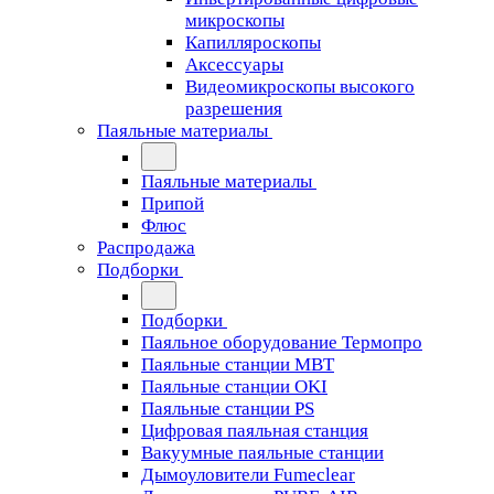
микроскопы
Капилляроскопы
Аксессуары
Видеомикроскопы высокого
разрешения
Паяльные материалы
Паяльные материалы
Припой
Флюс
Распродажа
Подборки
Подборки
Паяльное оборудование Термопро
Паяльные станции MBT
Паяльные станции OKI
Паяльные станции PS
Цифровая паяльная станция
Вакуумные паяльные станции
Дымоуловители Fumeclear