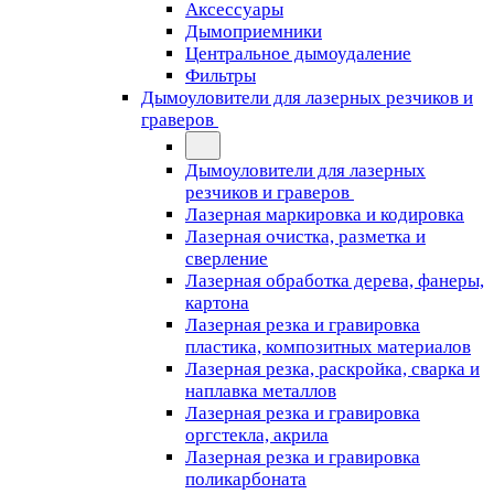
Аксессуары
Дымоприемники
Центральное дымоудаление
Фильтры
Дымоуловители для лазерных резчиков и
граверов
Дымоуловители для лазерных
резчиков и граверов
Лазерная маркировка и кодировка
Лазерная очистка, разметка и
сверление
Лазерная обработка дерева, фанеры,
картона
Лазерная резка и гравировка
пластика, композитных материалов
Лазерная резка, раскройка, сварка и
наплавка металлов
Лазерная резка и гравировка
оргстекла, акрила
Лазерная резка и гравировка
поликарбоната