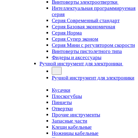
Винтоверты электроотвертки
Интеллектуальная программируемая
серия
Серия Современный стандарт
Серия Базовая экономичная
Серия Норма
Серия Cупер эконом
Серия Мини с регулятором скорости
Винтоверты пистолетного типа
Фидеры и аксессуары
Ручной инструмент для электроники
Ручной инструмент для электроники
Кусачки
Плоскогубцы
Пинцеты
Отвертки
Прочие инструменты
Запасные части
Клещи кабельные
Ножницы кабельные