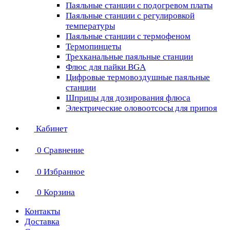
Паяльные станции с подогревом платы
Паяльные станции с регулировкой
температуры
Паяльные станции с термофеном
Термопинцеты
Трехканальные паяльные станции
Флюс для пайки BGA
Цифровые термовоздушные паяльные
станции
Шприцы для дозирования флюса
Электрические оловоотсосы для припоя
Кабинет
0
Сравнение
0
Избранное
0
Корзина
Контакты
Доставка