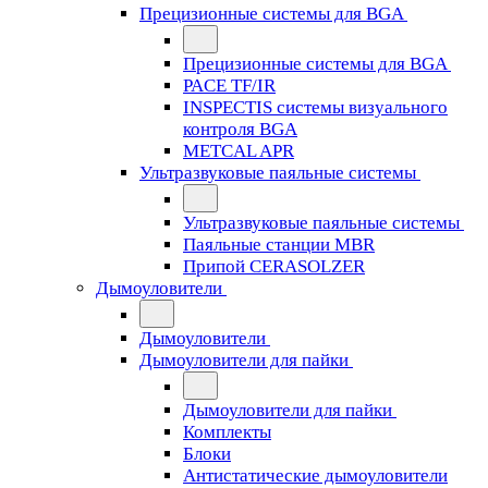
Прецизионные системы для BGA
Прецизионные системы для BGA
PACE TF/IR
INSPECTIS системы визуального
контроля BGA
METCAL APR
Ультразвуковые паяльные системы
Ультразвуковые паяльные системы
Паяльные станции MBR
Припой CERASOLZER
Дымоуловители
Дымоуловители
Дымоуловители для пайки
Дымоуловители для пайки
Комплекты
Блоки
Антистатические дымоуловители