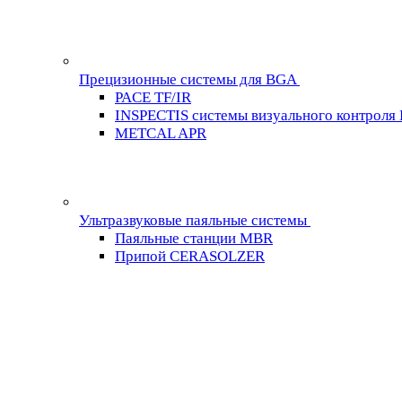
Прецизионные системы для BGA
PACE TF/IR
INSPECTIS системы визуального контроля
METCAL APR
Ультразвуковые паяльные системы
Паяльные станции MBR
Припой CERASOLZER