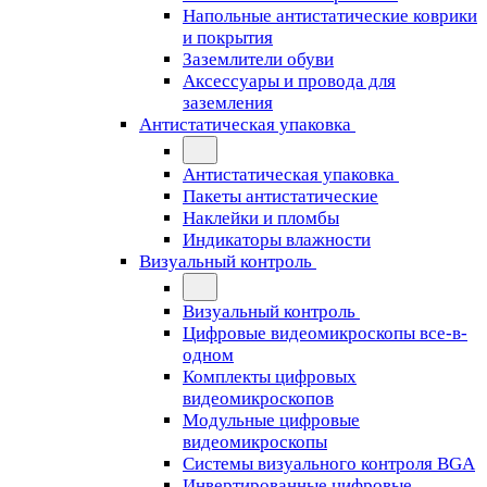
Напольные антистатические коврики
и покрытия
Заземлители обуви
Аксессуары и провода для
заземления
Антистатическая упаковка
Антистатическая упаковка
Пакеты антистатические
Наклейки и пломбы
Индикаторы влажности
Визуальный контроль
Визуальный контроль
Цифровые видеомикроскопы все-в-
одном
Комплекты цифровых
видеомикроскопов
Модульные цифровые
видеомикроскопы
Cистемы визуального контроля BGA
Инвертированные цифровые