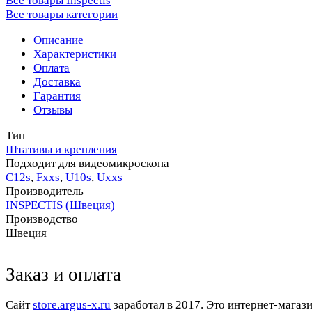
Все товары Inspectis
Все товары категории
Описание
Характеристики
Оплата
Доставка
Гарантия
Отзывы
Тип
Штативы и крепления
Подходит для видеомикроскопа
С12s
,
Fххs
,
U10s
,
Uххs
Производитель
INSPECTIS (Швеция)
Производство
Швеция
Заказ и оплата
Cайт
store.argus-x.ru
заработал в 2017. Это интернет-магаз