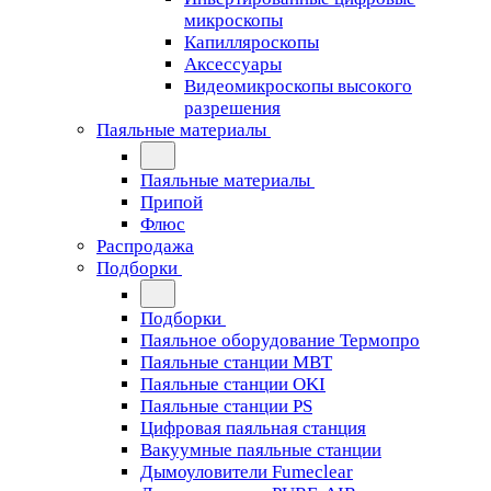
микроскопы
Капилляроскопы
Аксессуары
Видеомикроскопы высокого
разрешения
Паяльные материалы
Паяльные материалы
Припой
Флюс
Распродажа
Подборки
Подборки
Паяльное оборудование Термопро
Паяльные станции MBT
Паяльные станции OKI
Паяльные станции PS
Цифровая паяльная станция
Вакуумные паяльные станции
Дымоуловители Fumeclear