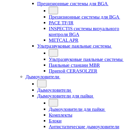
Прецизионные системы для BGA
Прецизионные системы для BGA
PACE TF/IR
INSPECTIS системы визуального
контроля BGA
METCAL APR
Ультразвуковые паяльные системы
Ультразвуковые паяльные системы
Паяльные станции MBR
Припой CERASOLZER
Дымоуловители
Дымоуловители
Дымоуловители для пайки
Дымоуловители для пайки
Комплекты
Блоки
Антистатические дымоуловители