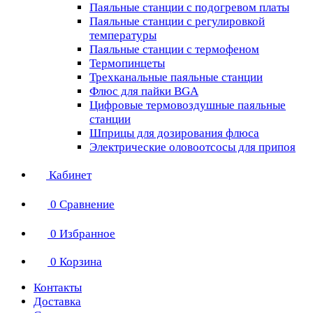
Паяльные станции с подогревом платы
Паяльные станции с регулировкой
температуры
Паяльные станции с термофеном
Термопинцеты
Трехканальные паяльные станции
Флюс для пайки BGA
Цифровые термовоздушные паяльные
станции
Шприцы для дозирования флюса
Электрические оловоотсосы для припоя
Кабинет
0
Сравнение
0
Избранное
0
Корзина
Контакты
Доставка