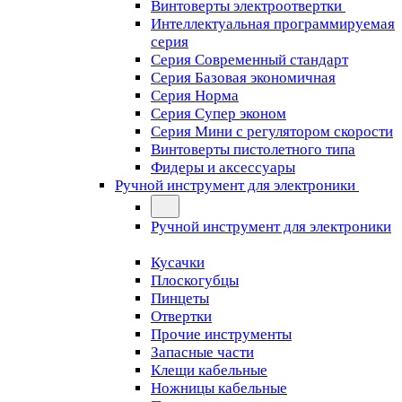
Винтоверты электроотвертки
Интеллектуальная программируемая
серия
Серия Современный стандарт
Серия Базовая экономичная
Серия Норма
Серия Cупер эконом
Серия Мини с регулятором скорости
Винтоверты пистолетного типа
Фидеры и аксессуары
Ручной инструмент для электроники
Ручной инструмент для электроники
Кусачки
Плоскогубцы
Пинцеты
Отвертки
Прочие инструменты
Запасные части
Клещи кабельные
Ножницы кабельные