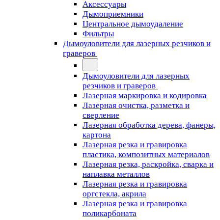
Аксессуары
Дымоприемники
Центральное дымоудаление
Фильтры
Дымоуловители для лазерных резчиков и
граверов
Дымоуловители для лазерных
резчиков и граверов
Лазерная маркировка и кодировка
Лазерная очистка, разметка и
сверление
Лазерная обработка дерева, фанеры,
картона
Лазерная резка и гравировка
пластика, композитных материалов
Лазерная резка, раскройка, сварка и
наплавка металлов
Лазерная резка и гравировка
оргстекла, акрила
Лазерная резка и гравировка
поликарбоната