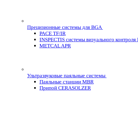
Прецизионные системы для BGA
PACE TF/IR
INSPECTIS системы визуального контроля
METCAL APR
Ультразвуковые паяльные системы
Паяльные станции MBR
Припой CERASOLZER