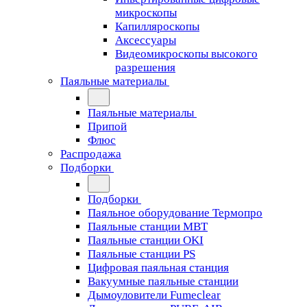
микроскопы
Капилляроскопы
Аксессуары
Видеомикроскопы высокого
разрешения
Паяльные материалы
Паяльные материалы
Припой
Флюс
Распродажа
Подборки
Подборки
Паяльное оборудование Термопро
Паяльные станции MBT
Паяльные станции OKI
Паяльные станции PS
Цифровая паяльная станция
Вакуумные паяльные станции
Дымоуловители Fumeclear