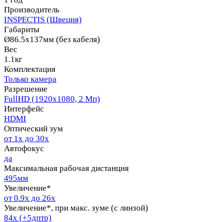
Производитель
INSPECTIS (Швеция)
Габариты
Ø86.5х137мм (без кабеля)
Вес
1.1кг
Комплектация
Только камера
Разрешение
FullHD (1920х1080, 2 Мп)
Интерфейс
HDMI
Оптический зум
от 1х до 30х
Автофокус
да
Максимальная рабочая дистанция
495мм
Увеличение*
от 0.9x до 26x
Увеличение*, при макс. зуме (с линзой)
84x (+5дптр)