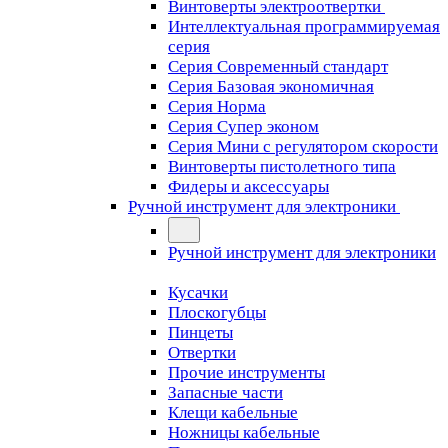
Винтоверты электроотвертки
Интеллектуальная программируемая
серия
Серия Современный стандарт
Серия Базовая экономичная
Серия Норма
Серия Cупер эконом
Серия Мини с регулятором скорости
Винтоверты пистолетного типа
Фидеры и аксессуары
Ручной инструмент для электроники
Ручной инструмент для электроники
Кусачки
Плоскогубцы
Пинцеты
Отвертки
Прочие инструменты
Запасные части
Клещи кабельные
Ножницы кабельные