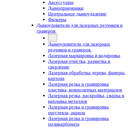
Аксессуары
Дымоприемники
Центральное дымоудаление
Фильтры
Дымоуловители для лазерных резчиков и
граверов
Дымоуловители для лазерных
резчиков и граверов
Лазерная маркировка и кодировка
Лазерная очистка, разметка и
сверление
Лазерная обработка дерева, фанеры,
картона
Лазерная резка и гравировка
пластика, композитных материалов
Лазерная резка, раскройка, сварка и
наплавка металлов
Лазерная резка и гравировка
оргстекла, акрила
Лазерная резка и гравировка
поликарбоната