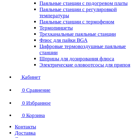
Паяльные станции с подогревом платы
Паяльные станции с регулировкой
температуры
Паяльные станции с термофеном
Термопинцеты
Трехканальные паяльные станции
Флюс для пайки BGA
Цифровые термовоздушные паяльные
станции
Шприцы для дозирования флюса
Электрические оловоотсосы для припоя
Кабинет
0
Сравнение
0
Избранное
0
Корзина
Контакты
Доставка