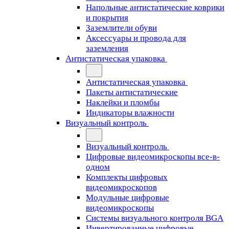
Напольные антистатические коврики
и покрытия
Заземлители обуви
Аксессуары и провода для
заземления
Антистатическая упаковка
Антистатическая упаковка
Пакеты антистатические
Наклейки и пломбы
Индикаторы влажности
Визуальный контроль
Визуальный контроль
Цифровые видеомикроскопы все-в-
одном
Комплекты цифровых
видеомикроскопов
Модульные цифровые
видеомикроскопы
Cистемы визуального контроля BGA
Инвертированные цифровые