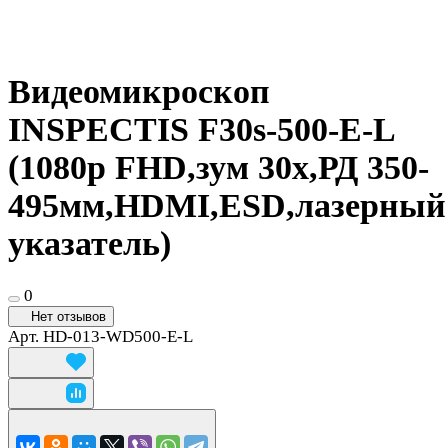
Видеомикроскоп
INSPECTIS F30s-500-E-L
(1080p FHD,зум 30x,РД 350-
495мм,HDMI,ESD,лазерный
указатель)
0
Нет отзывов
Арт.
HD-013-WD500-E-L