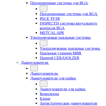
Прецизионные системы для BGA
Прецизионные системы для BGA
PACE TF/IR
INSPECTIS системы визуального
контроля BGA
METCAL APR
Ультразвуковые паяльные системы
Ультразвуковые паяльные системы
Паяльные станции MBR
Припой CERASOLZER
Дымоуловители
Дымоуловители
Дымоуловители для пайки
Дымоуловители для пайки
Комплекты
Блоки
Антистатические дымоуловители