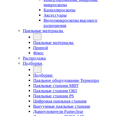
микроскопы
Капилляроскопы
Аксессуары
Видеомикроскопы высокого
разрешения
Паяльные материалы
Паяльные материалы
Припой
Флюс
Распродажа
Подборки
Подборки
Паяльное оборудование Термопро
Паяльные станции MBT
Паяльные станции OKI
Паяльные станции PS
Цифровая паяльная станция
Вакуумные паяльные станции
Дымоуловители Fumeclear