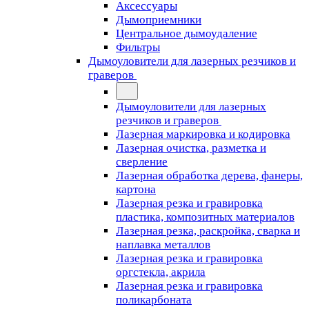
Аксессуары
Дымоприемники
Центральное дымоудаление
Фильтры
Дымоуловители для лазерных резчиков и
граверов
Дымоуловители для лазерных
резчиков и граверов
Лазерная маркировка и кодировка
Лазерная очистка, разметка и
сверление
Лазерная обработка дерева, фанеры,
картона
Лазерная резка и гравировка
пластика, композитных материалов
Лазерная резка, раскройка, сварка и
наплавка металлов
Лазерная резка и гравировка
оргстекла, акрила
Лазерная резка и гравировка
поликарбоната