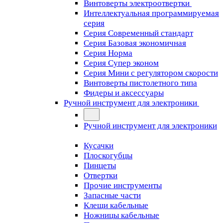
Винтоверты электроотвертки
Интеллектуальная программируемая
серия
Серия Современный стандарт
Серия Базовая экономичная
Серия Норма
Серия Cупер эконом
Серия Мини с регулятором скорости
Винтоверты пистолетного типа
Фидеры и аксессуары
Ручной инструмент для электроники
Ручной инструмент для электроники
Кусачки
Плоскогубцы
Пинцеты
Отвертки
Прочие инструменты
Запасные части
Клещи кабельные
Ножницы кабельные