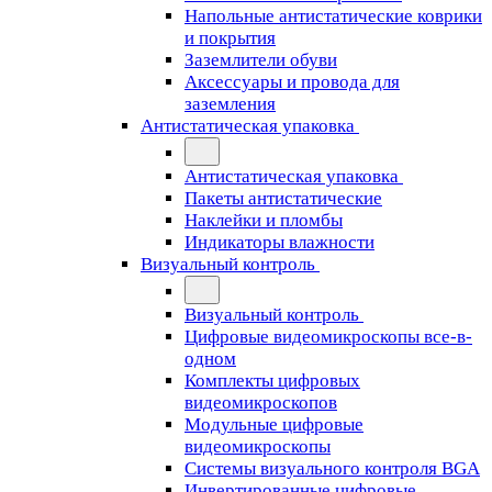
Напольные антистатические коврики
и покрытия
Заземлители обуви
Аксессуары и провода для
заземления
Антистатическая упаковка
Антистатическая упаковка
Пакеты антистатические
Наклейки и пломбы
Индикаторы влажности
Визуальный контроль
Визуальный контроль
Цифровые видеомикроскопы все-в-
одном
Комплекты цифровых
видеомикроскопов
Модульные цифровые
видеомикроскопы
Cистемы визуального контроля BGA
Инвертированные цифровые