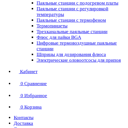
Паяльные станции с подогревом платы
Паяльные станции с регулировкой
температуры
Паяльные станции с термофеном
Термопинцеты
Трехканальные паяльные станции
Флюс для пайки BGA
Цифровые термовоздушные паяльные
станции
Шприцы для дозирования флюса
Электрические оловоотсосы для припоя
Кабинет
0
Сравнение
0
Избранное
0
Корзина
Контакты
Доставка