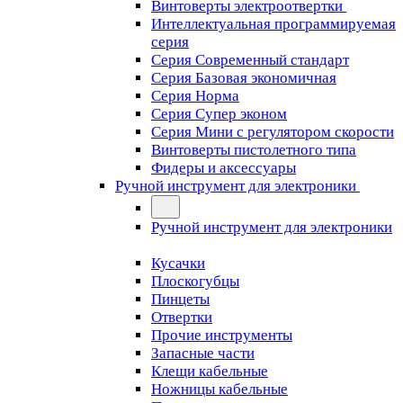
Винтоверты электроотвертки
Интеллектуальная программируемая
серия
Серия Современный стандарт
Серия Базовая экономичная
Серия Норма
Серия Cупер эконом
Серия Мини с регулятором скорости
Винтоверты пистолетного типа
Фидеры и аксессуары
Ручной инструмент для электроники
Ручной инструмент для электроники
Кусачки
Плоскогубцы
Пинцеты
Отвертки
Прочие инструменты
Запасные части
Клещи кабельные
Ножницы кабельные