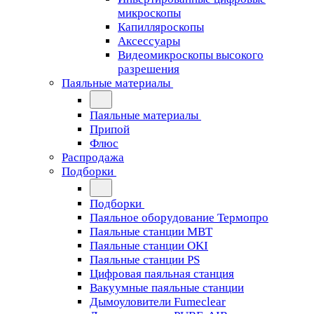
микроскопы
Капилляроскопы
Аксессуары
Видеомикроскопы высокого
разрешения
Паяльные материалы
Паяльные материалы
Припой
Флюс
Распродажа
Подборки
Подборки
Паяльное оборудование Термопро
Паяльные станции MBT
Паяльные станции OKI
Паяльные станции PS
Цифровая паяльная станция
Вакуумные паяльные станции
Дымоуловители Fumeclear