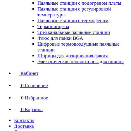
Паяльные станции с подогревом платы
Паяльные станции с регулировкой
температуры
Паяльные станции с термофеном
Термопинцеты
Трехканальные паяльные станции
Флюс для пайки BGA
Цифровые термовоздушные паяльные
станции
Шприцы для дозирования флюса
Электрические оловоотсосы для припоя
Кабинет
0
Сравнение
0
Избранное
0
Корзина
Контакты
Доставка