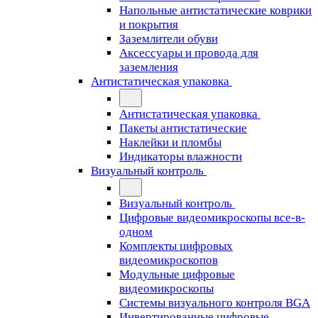
Напольные антистатические коврики
и покрытия
Заземлители обуви
Аксессуары и провода для
заземления
Антистатическая упаковка
Антистатическая упаковка
Пакеты антистатические
Наклейки и пломбы
Индикаторы влажности
Визуальный контроль
Визуальный контроль
Цифровые видеомикроскопы все-в-
одном
Комплекты цифровых
видеомикроскопов
Модульные цифровые
видеомикроскопы
Cистемы визуального контроля BGA
Инвертированные цифровые