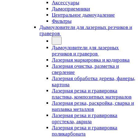
Аксессуары
Дымоприемники
Центральное дымоудаление
Фильтры
Дымоуловители для лазерных резчиков и
граверов
Дымоуловители для лазерных
резчиков и граверов
Лазерная маркировка и кодировка
Лазерная очистка, разметка и
сверление
Лазерная обработка дерева, фанеры,
картона
Лазерная резка и гравировка
пластика, композитных материалов
Лазерная резка, раскройка, сварка и
наплавка металлов
Лазерная резка и гравировка
оргстекла, акрила
Лазерная резка и гравировка
поликарбоната