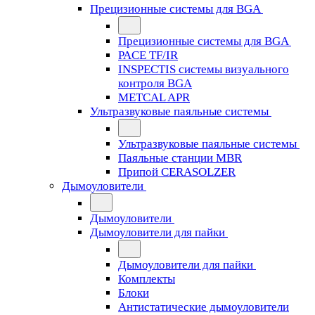
Прецизионные системы для BGA
Прецизионные системы для BGA
PACE TF/IR
INSPECTIS системы визуального
контроля BGA
METCAL APR
Ультразвуковые паяльные системы
Ультразвуковые паяльные системы
Паяльные станции MBR
Припой CERASOLZER
Дымоуловители
Дымоуловители
Дымоуловители для пайки
Дымоуловители для пайки
Комплекты
Блоки
Антистатические дымоуловители