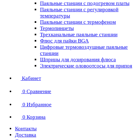
Паяльные станции с подогревом платы
Паяльные станции с регулировкой
температуры
Паяльные станции с термофеном
Термопинцеты
Трехканальные паяльные станции
Флюс для пайки BGA
Цифровые термовоздушные паяльные
станции
Шприцы для дозирования флюса
Электрические оловоотсосы для припоя
Кабинет
0
Сравнение
0
Избранное
0
Корзина
Контакты
Доставка