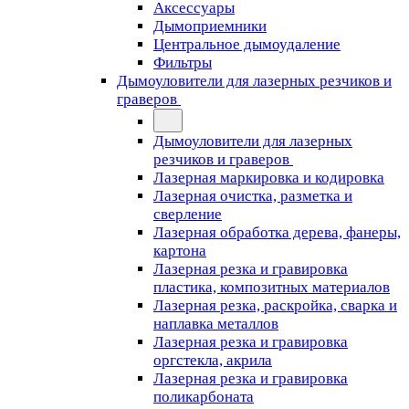
Аксессуары
Дымоприемники
Центральное дымоудаление
Фильтры
Дымоуловители для лазерных резчиков и
граверов
Дымоуловители для лазерных
резчиков и граверов
Лазерная маркировка и кодировка
Лазерная очистка, разметка и
сверление
Лазерная обработка дерева, фанеры,
картона
Лазерная резка и гравировка
пластика, композитных материалов
Лазерная резка, раскройка, сварка и
наплавка металлов
Лазерная резка и гравировка
оргстекла, акрила
Лазерная резка и гравировка
поликарбоната