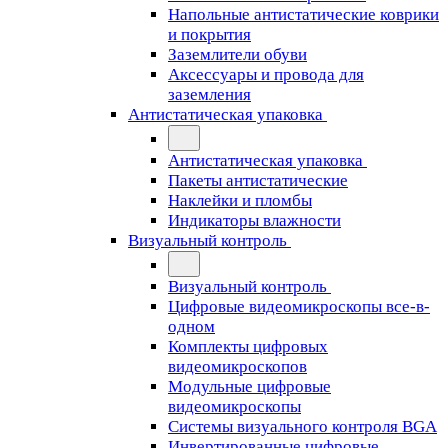
Напольные антистатические коврики
и покрытия
Заземлители обуви
Аксессуары и провода для
заземления
Антистатическая упаковка
Антистатическая упаковка
Пакеты антистатические
Наклейки и пломбы
Индикаторы влажности
Визуальный контроль
Визуальный контроль
Цифровые видеомикроскопы все-в-
одном
Комплекты цифровых
видеомикроскопов
Модульные цифровые
видеомикроскопы
Cистемы визуального контроля BGA
Инвертированные цифровые