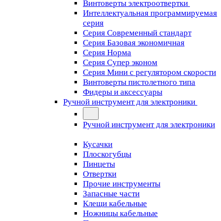
Винтоверты электроотвертки
Интеллектуальная программируемая
серия
Серия Современный стандарт
Серия Базовая экономичная
Серия Норма
Серия Cупер эконом
Серия Мини с регулятором скорости
Винтоверты пистолетного типа
Фидеры и аксессуары
Ручной инструмент для электроники
Ручной инструмент для электроники
Кусачки
Плоскогубцы
Пинцеты
Отвертки
Прочие инструменты
Запасные части
Клещи кабельные
Ножницы кабельные