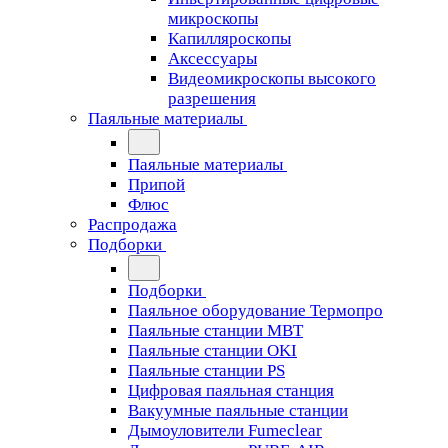
микроскопы
Капилляроскопы
Аксессуары
Видеомикроскопы высокого
разрешения
Паяльные материалы
Паяльные материалы
Припой
Флюс
Распродажа
Подборки
Подборки
Паяльное оборудование Термопро
Паяльные станции MBT
Паяльные станции OKI
Паяльные станции PS
Цифровая паяльная станция
Вакуумные паяльные станции
Дымоуловители Fumeclear