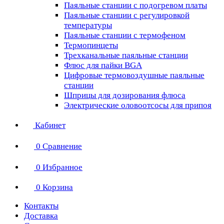
Паяльные станции с подогревом платы
Паяльные станции с регулировкой
температуры
Паяльные станции с термофеном
Термопинцеты
Трехканальные паяльные станции
Флюс для пайки BGA
Цифровые термовоздушные паяльные
станции
Шприцы для дозирования флюса
Электрические оловоотсосы для припоя
Кабинет
0
Сравнение
0
Избранное
0
Корзина
Контакты
Доставка