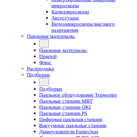
микроскопы
Капилляроскопы
Аксессуары
Видеомикроскопы высокого
разрешения
Паяльные материалы
Паяльные материалы
Припой
Флюс
Распродажа
Подборки
Подборки
Паяльное оборудование Термопро
Паяльные станции MBT
Паяльные станции OKI
Паяльные станции PS
Цифровая паяльная станция
Вакуумные паяльные станции
Дымоуловители Fumeclear