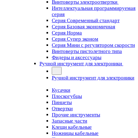
Винтоверты электроотвертки
Интеллектуальная программируемая
серия
Серия Современный стандарт
Серия Базовая экономичная
Серия Норма
Серия Cупер эконом
Серия Мини с регулятором скорости
Винтоверты пистолетного типа
Фидеры и аксессуары
Ручной инструмент для электроники
Ручной инструмент для электроники
Кусачки
Плоскогубцы
Пинцеты
Отвертки
Прочие инструменты
Запасные части
Клещи кабельные
Ножницы кабельные