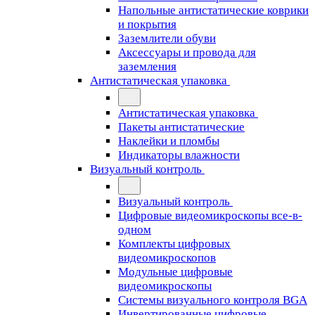
Напольные антистатические коврики
и покрытия
Заземлители обуви
Аксессуары и провода для
заземления
Антистатическая упаковка
Антистатическая упаковка
Пакеты антистатические
Наклейки и пломбы
Индикаторы влажности
Визуальный контроль
Визуальный контроль
Цифровые видеомикроскопы все-в-
одном
Комплекты цифровых
видеомикроскопов
Модульные цифровые
видеомикроскопы
Cистемы визуального контроля BGA
Инвертированные цифровые