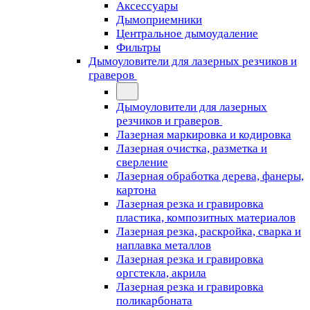
Аксессуары
Дымоприемники
Центральное дымоудаление
Фильтры
Дымоуловители для лазерных резчиков и
граверов
Дымоуловители для лазерных
резчиков и граверов
Лазерная маркировка и кодировка
Лазерная очистка, разметка и
сверление
Лазерная обработка дерева, фанеры,
картона
Лазерная резка и гравировка
пластика, композитных материалов
Лазерная резка, раскройка, сварка и
наплавка металлов
Лазерная резка и гравировка
оргстекла, акрила
Лазерная резка и гравировка
поликарбоната