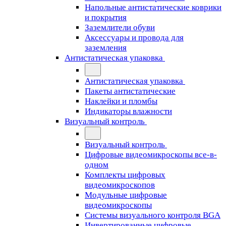
Напольные антистатические коврики
и покрытия
Заземлители обуви
Аксессуары и провода для
заземления
Антистатическая упаковка
Антистатическая упаковка
Пакеты антистатические
Наклейки и пломбы
Индикаторы влажности
Визуальный контроль
Визуальный контроль
Цифровые видеомикроскопы все-в-
одном
Комплекты цифровых
видеомикроскопов
Модульные цифровые
видеомикроскопы
Cистемы визуального контроля BGA
Инвертированные цифровые