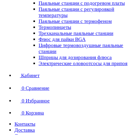
Паяльные станции с подогревом платы
Паяльные станции с регулировкой
температуры
Паяльные станции с термофеном
Термопинцеты
Трехканальные паяльные станции
Флюс для пайки BGA
Цифровые термовоздушные паяльные
станции
Шприцы для дозирования флюса
Электрические оловоотсосы для припоя
Кабинет
0
Сравнение
0
Избранное
0
Корзина
Контакты
Доставка