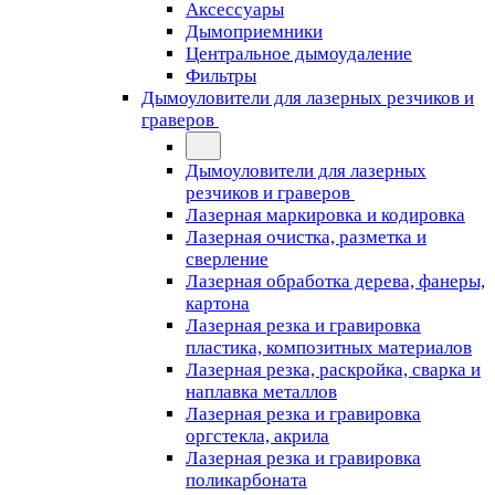
Аксессуары
Дымоприемники
Центральное дымоудаление
Фильтры
Дымоуловители для лазерных резчиков и
граверов
Дымоуловители для лазерных
резчиков и граверов
Лазерная маркировка и кодировка
Лазерная очистка, разметка и
сверление
Лазерная обработка дерева, фанеры,
картона
Лазерная резка и гравировка
пластика, композитных материалов
Лазерная резка, раскройка, сварка и
наплавка металлов
Лазерная резка и гравировка
оргстекла, акрила
Лазерная резка и гравировка
поликарбоната