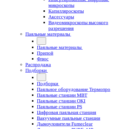
микроскопы
Капилляроскопы
Аксессуары
Видеомикроскопы высокого
разрешения
Паяльные материалы
Паяльные материалы
Припой
Флюс
Распродажа
Подборки
Подборки
Паяльное оборудование Термопро
Паяльные станции MBT
Паяльные станции OKI
Паяльные станции PS
Цифровая паяльная станция
Вакуумные паяльные станции
Дымоуловители Fumeclear