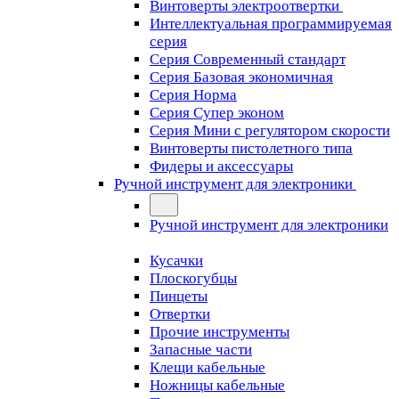
Винтоверты электроотвертки
Интеллектуальная программируемая
серия
Серия Современный стандарт
Серия Базовая экономичная
Серия Норма
Серия Cупер эконом
Серия Мини с регулятором скорости
Винтоверты пистолетного типа
Фидеры и аксессуары
Ручной инструмент для электроники
Ручной инструмент для электроники
Кусачки
Плоскогубцы
Пинцеты
Отвертки
Прочие инструменты
Запасные части
Клещи кабельные
Ножницы кабельные