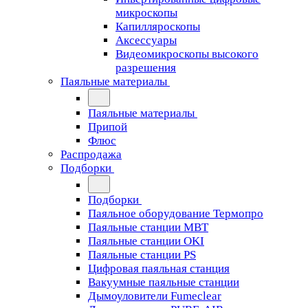
микроскопы
Капилляроскопы
Аксессуары
Видеомикроскопы высокого
разрешения
Паяльные материалы
Паяльные материалы
Припой
Флюс
Распродажа
Подборки
Подборки
Паяльное оборудование Термопро
Паяльные станции MBT
Паяльные станции OKI
Паяльные станции PS
Цифровая паяльная станция
Вакуумные паяльные станции
Дымоуловители Fumeclear