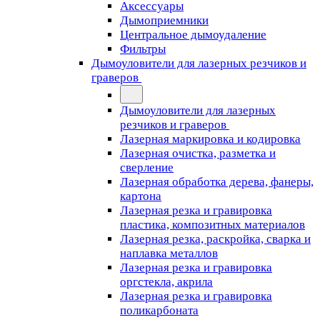
Аксессуары
Дымоприемники
Центральное дымоудаление
Фильтры
Дымоуловители для лазерных резчиков и
граверов
Дымоуловители для лазерных
резчиков и граверов
Лазерная маркировка и кодировка
Лазерная очистка, разметка и
сверление
Лазерная обработка дерева, фанеры,
картона
Лазерная резка и гравировка
пластика, композитных материалов
Лазерная резка, раскройка, сварка и
наплавка металлов
Лазерная резка и гравировка
оргстекла, акрила
Лазерная резка и гравировка
поликарбоната