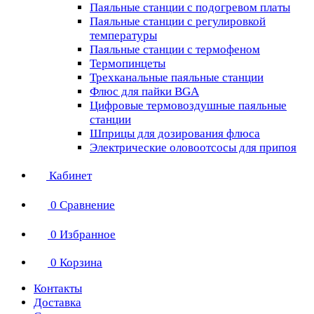
Паяльные станции с подогревом платы
Паяльные станции с регулировкой
температуры
Паяльные станции с термофеном
Термопинцеты
Трехканальные паяльные станции
Флюс для пайки BGA
Цифровые термовоздушные паяльные
станции
Шприцы для дозирования флюса
Электрические оловоотсосы для припоя
Кабинет
0
Сравнение
0
Избранное
0
Корзина
Контакты
Доставка