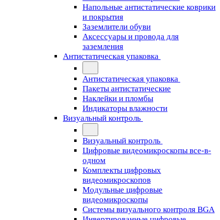
Напольные антистатические коврики
и покрытия
Заземлители обуви
Аксессуары и провода для
заземления
Антистатическая упаковка
Антистатическая упаковка
Пакеты антистатические
Наклейки и пломбы
Индикаторы влажности
Визуальный контроль
Визуальный контроль
Цифровые видеомикроскопы все-в-
одном
Комплекты цифровых
видеомикроскопов
Модульные цифровые
видеомикроскопы
Cистемы визуального контроля BGA
Инвертированные цифровые