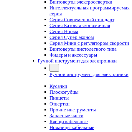
Винтоверты электроотвертки
Интеллектуальная программируемая
серия
Серия Современный стандарт
Серия Базовая экономичная
Серия Норма
Серия Cупер эконом
Серия Мини с регулятором скорости
Винтоверты пистолетного типа
Фидеры и аксессуары
Ручной инструмент для электроники
Ручной инструмент для электроники
Кусачки
Плоскогубцы
Пинцеты
Отвертки
Прочие инструменты
Запасные части
Клещи кабельные
Ножницы кабельные