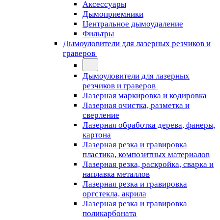
Аксессуары
Дымоприемники
Центральное дымоудаление
Фильтры
Дымоуловители для лазерных резчиков и
граверов
Дымоуловители для лазерных
резчиков и граверов
Лазерная маркировка и кодировка
Лазерная очистка, разметка и
сверление
Лазерная обработка дерева, фанеры,
картона
Лазерная резка и гравировка
пластика, композитных материалов
Лазерная резка, раскройка, сварка и
наплавка металлов
Лазерная резка и гравировка
оргстекла, акрила
Лазерная резка и гравировка
поликарбоната