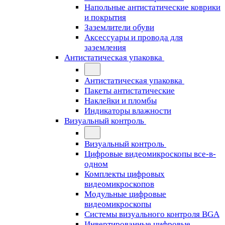
Напольные антистатические коврики
и покрытия
Заземлители обуви
Аксессуары и провода для
заземления
Антистатическая упаковка
Антистатическая упаковка
Пакеты антистатические
Наклейки и пломбы
Индикаторы влажности
Визуальный контроль
Визуальный контроль
Цифровые видеомикроскопы все-в-
одном
Комплекты цифровых
видеомикроскопов
Модульные цифровые
видеомикроскопы
Cистемы визуального контроля BGA
Инвертированные цифровые