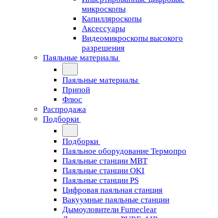
микроскопы
Капилляроскопы
Аксессуары
Видеомикроскопы высокого
разрешения
Паяльные материалы
Паяльные материалы
Припой
Флюс
Распродажа
Подборки
Подборки
Паяльное оборудование Термопро
Паяльные станции MBT
Паяльные станции OKI
Паяльные станции PS
Цифровая паяльная станция
Вакуумные паяльные станции
Дымоуловители Fumeclear