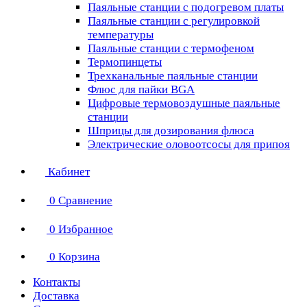
Паяльные станции с подогревом платы
Паяльные станции с регулировкой
температуры
Паяльные станции с термофеном
Термопинцеты
Трехканальные паяльные станции
Флюс для пайки BGA
Цифровые термовоздушные паяльные
станции
Шприцы для дозирования флюса
Электрические оловоотсосы для припоя
Кабинет
0
Сравнение
0
Избранное
0
Корзина
Контакты
Доставка