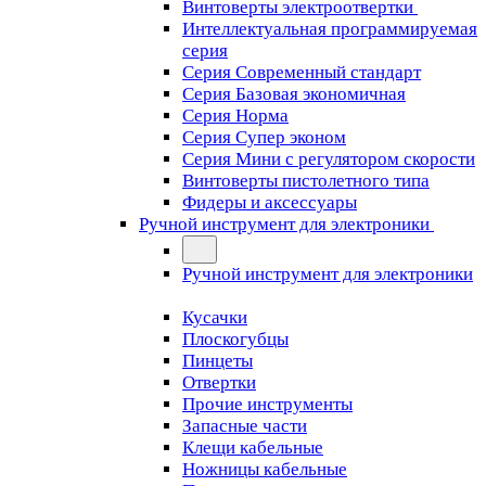
Винтоверты электроотвертки
Интеллектуальная программируемая
серия
Серия Современный стандарт
Серия Базовая экономичная
Серия Норма
Серия Cупер эконом
Серия Мини с регулятором скорости
Винтоверты пистолетного типа
Фидеры и аксессуары
Ручной инструмент для электроники
Ручной инструмент для электроники
Кусачки
Плоскогубцы
Пинцеты
Отвертки
Прочие инструменты
Запасные части
Клещи кабельные
Ножницы кабельные