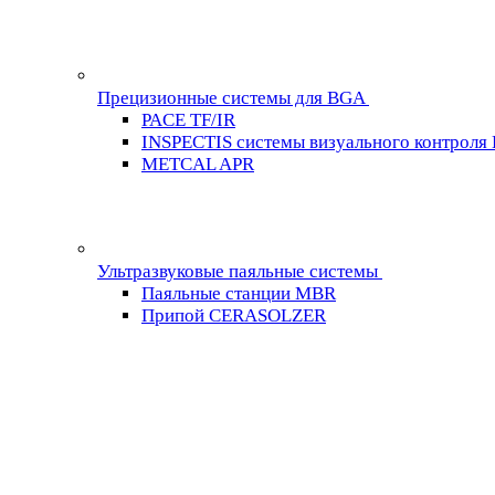
Прецизионные системы для BGA
PACE TF/IR
INSPECTIS системы визуального контроля
METCAL APR
Ультразвуковые паяльные системы
Паяльные станции MBR
Припой CERASOLZER