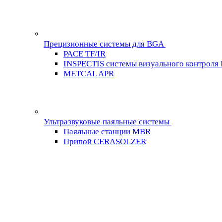
Прецизионные системы для BGA
PACE TF/IR
INSPECTIS системы визуального контроля
METCAL APR
Ультразвуковые паяльные системы
Паяльные станции MBR
Припой CERASOLZER