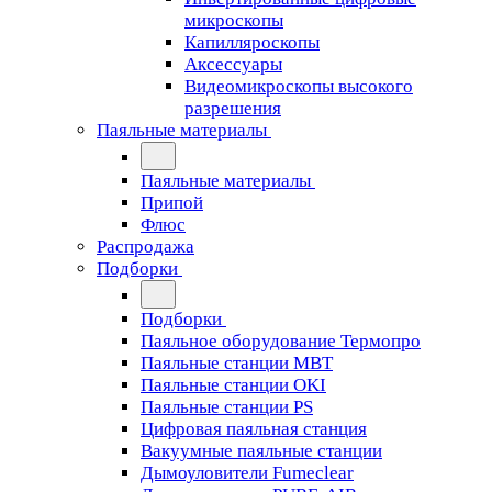
микроскопы
Капилляроскопы
Аксессуары
Видеомикроскопы высокого
разрешения
Паяльные материалы
Паяльные материалы
Припой
Флюс
Распродажа
Подборки
Подборки
Паяльное оборудование Термопро
Паяльные станции MBT
Паяльные станции OKI
Паяльные станции PS
Цифровая паяльная станция
Вакуумные паяльные станции
Дымоуловители Fumeclear