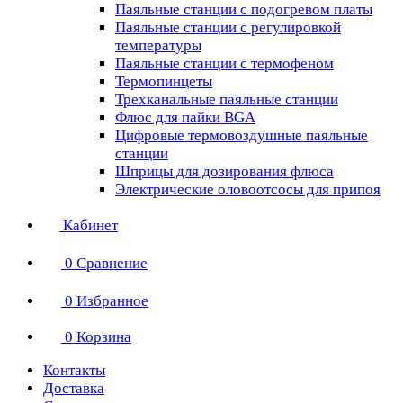
Паяльные станции с подогревом платы
Паяльные станции с регулировкой
температуры
Паяльные станции с термофеном
Термопинцеты
Трехканальные паяльные станции
Флюс для пайки BGA
Цифровые термовоздушные паяльные
станции
Шприцы для дозирования флюса
Электрические оловоотсосы для припоя
Кабинет
0
Сравнение
0
Избранное
0
Корзина
Контакты
Доставка