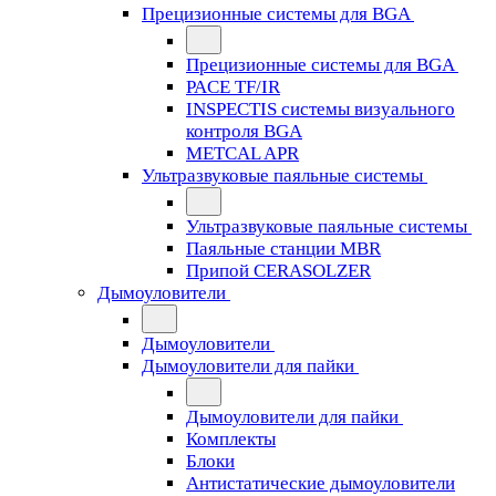
Прецизионные системы для BGA
Прецизионные системы для BGA
PACE TF/IR
INSPECTIS системы визуального
контроля BGA
METCAL APR
Ультразвуковые паяльные системы
Ультразвуковые паяльные системы
Паяльные станции MBR
Припой CERASOLZER
Дымоуловители
Дымоуловители
Дымоуловители для пайки
Дымоуловители для пайки
Комплекты
Блоки
Антистатические дымоуловители