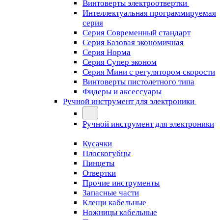
Винтоверты электроотвертки
Интеллектуальная программируемая
серия
Серия Современный стандарт
Серия Базовая экономичная
Серия Норма
Серия Cупер эконом
Серия Мини с регулятором скорости
Винтоверты пистолетного типа
Фидеры и аксессуары
Ручной инструмент для электроники
Ручной инструмент для электроники
Кусачки
Плоскогубцы
Пинцеты
Отвертки
Прочие инструменты
Запасные части
Клещи кабельные
Ножницы кабельные