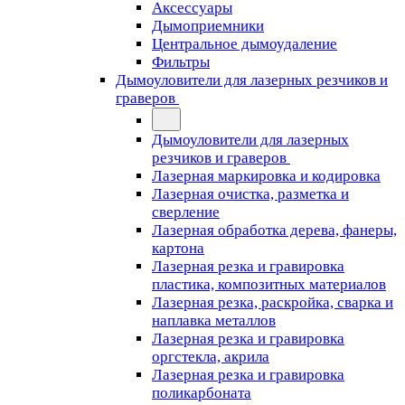
Аксессуары
Дымоприемники
Центральное дымоудаление
Фильтры
Дымоуловители для лазерных резчиков и
граверов
Дымоуловители для лазерных
резчиков и граверов
Лазерная маркировка и кодировка
Лазерная очистка, разметка и
сверление
Лазерная обработка дерева, фанеры,
картона
Лазерная резка и гравировка
пластика, композитных материалов
Лазерная резка, раскройка, сварка и
наплавка металлов
Лазерная резка и гравировка
оргстекла, акрила
Лазерная резка и гравировка
поликарбоната