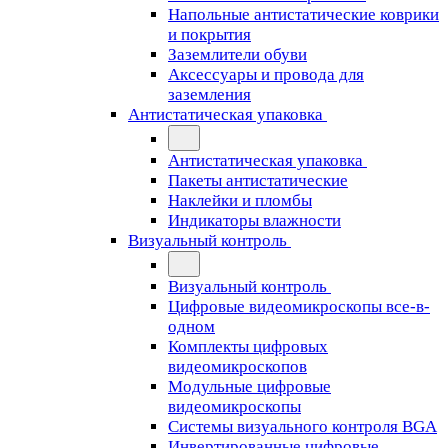
Напольные антистатические коврики
и покрытия
Заземлители обуви
Аксессуары и провода для
заземления
Антистатическая упаковка
Антистатическая упаковка
Пакеты антистатические
Наклейки и пломбы
Индикаторы влажности
Визуальный контроль
Визуальный контроль
Цифровые видеомикроскопы все-в-
одном
Комплекты цифровых
видеомикроскопов
Модульные цифровые
видеомикроскопы
Cистемы визуального контроля BGA
Инвертированные цифровые