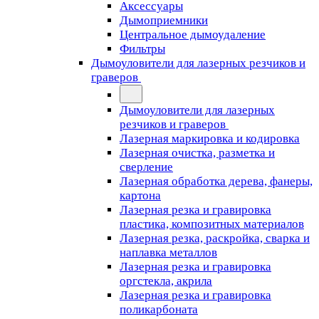
Аксессуары
Дымоприемники
Центральное дымоудаление
Фильтры
Дымоуловители для лазерных резчиков и
граверов
Дымоуловители для лазерных
резчиков и граверов
Лазерная маркировка и кодировка
Лазерная очистка, разметка и
сверление
Лазерная обработка дерева, фанеры,
картона
Лазерная резка и гравировка
пластика, композитных материалов
Лазерная резка, раскройка, сварка и
наплавка металлов
Лазерная резка и гравировка
оргстекла, акрила
Лазерная резка и гравировка
поликарбоната