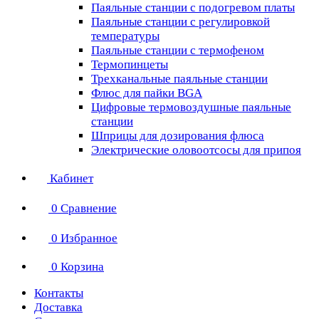
Паяльные станции с подогревом платы
Паяльные станции с регулировкой
температуры
Паяльные станции с термофеном
Термопинцеты
Трехканальные паяльные станции
Флюс для пайки BGA
Цифровые термовоздушные паяльные
станции
Шприцы для дозирования флюса
Электрические оловоотсосы для припоя
Кабинет
0
Сравнение
0
Избранное
0
Корзина
Контакты
Доставка