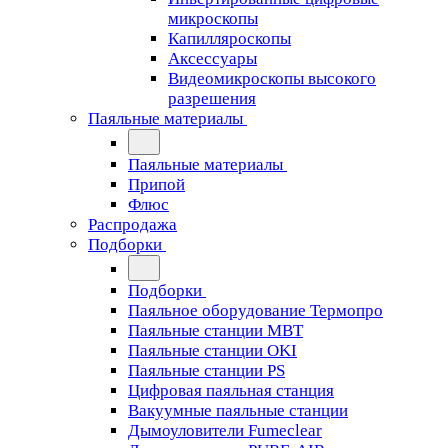
микроскопы
Капилляроскопы
Аксессуары
Видеомикроскопы высокого
разрешения
Паяльные материалы
Паяльные материалы
Припой
Флюс
Распродажа
Подборки
Подборки
Паяльное оборудование Термопро
Паяльные станции MBT
Паяльные станции OKI
Паяльные станции PS
Цифровая паяльная станция
Вакуумные паяльные станции
Дымоуловители Fumeclear