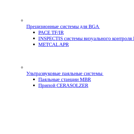
Прецизионные системы для BGA
PACE TF/IR
INSPECTIS системы визуального контроля
METCAL APR
Ультразвуковые паяльные системы
Паяльные станции MBR
Припой CERASOLZER