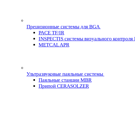
Прецизионные системы для BGA
PACE TF/IR
INSPECTIS системы визуального контроля
METCAL APR
Ультразвуковые паяльные системы
Паяльные станции MBR
Припой CERASOLZER