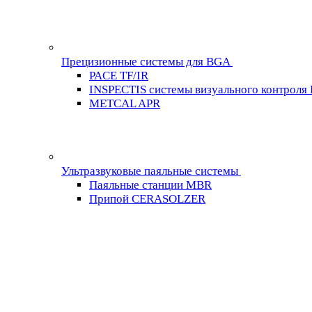
Прецизионные системы для BGA
PACE TF/IR
INSPECTIS системы визуального контроля
METCAL APR
Ультразвуковые паяльные системы
Паяльные станции MBR
Припой CERASOLZER