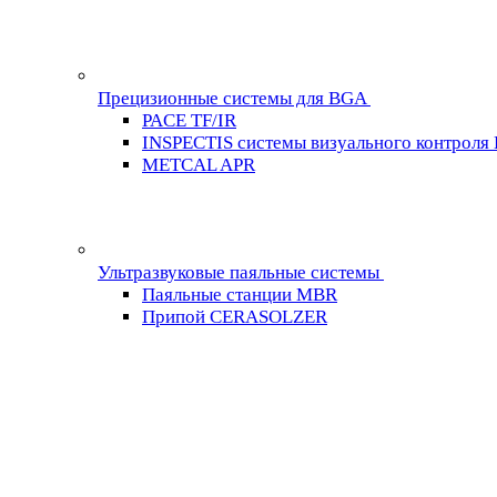
Прецизионные системы для BGA
PACE TF/IR
INSPECTIS системы визуального контроля
METCAL APR
Ультразвуковые паяльные системы
Паяльные станции MBR
Припой CERASOLZER