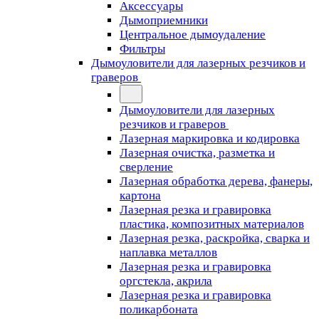
Аксессуары
Дымоприемники
Центральное дымоудаление
Фильтры
Дымоуловители для лазерных резчиков и
граверов
Дымоуловители для лазерных
резчиков и граверов
Лазерная маркировка и кодировка
Лазерная очистка, разметка и
сверление
Лазерная обработка дерева, фанеры,
картона
Лазерная резка и гравировка
пластика, композитных материалов
Лазерная резка, раскройка, сварка и
наплавка металлов
Лазерная резка и гравировка
оргстекла, акрила
Лазерная резка и гравировка
поликарбоната