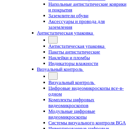
Напольные антистатические коврики
и покрытия
Заземлители обуви
Аксессуары и провода для
заземления
Антистатическая упаковка
Антистатическая упаковка
Пакеты антистатические
Наклейки и пломбы
Индикаторы влажности
Визуальный контроль
Визуальный контроль
Цифровые видеомикроскопы все-в-
одном
Комплекты цифровых
видеомикроскопов
Модульные цифровые
видеомикроскопы
Cистемы визуального контроля BGA
Инвертированные цифровые