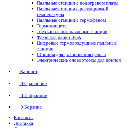
Паяльные станции с подогревом платы
Паяльные станции с регулировкой
температуры
Паяльные станции с термофеном
Термопинцеты
Трехканальные паяльные станции
Флюс для пайки BGA
Цифровые термовоздушные паяльные
станции
Шприцы для дозирования флюса
Электрические оловоотсосы для припоя
Кабинет
0
Сравнение
0
Избранное
0
Корзина
Контакты
Доставка