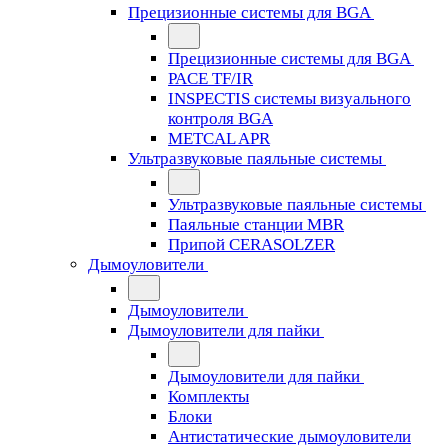
Прецизионные системы для BGA
Прецизионные системы для BGA
PACE TF/IR
INSPECTIS системы визуального
контроля BGA
METCAL APR
Ультразвуковые паяльные системы
Ультразвуковые паяльные системы
Паяльные станции MBR
Припой CERASOLZER
Дымоуловители
Дымоуловители
Дымоуловители для пайки
Дымоуловители для пайки
Комплекты
Блоки
Антистатические дымоуловители