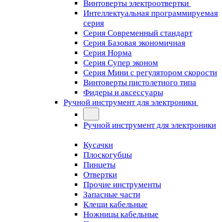
Винтоверты электроотвертки
Интеллектуальная программируемая
серия
Серия Современный стандарт
Серия Базовая экономичная
Серия Норма
Серия Cупер эконом
Серия Мини с регулятором скорости
Винтоверты пистолетного типа
Фидеры и аксессуары
Ручной инструмент для электроники
Ручной инструмент для электроники
Кусачки
Плоскогубцы
Пинцеты
Отвертки
Прочие инструменты
Запасные части
Клещи кабельные
Ножницы кабельные