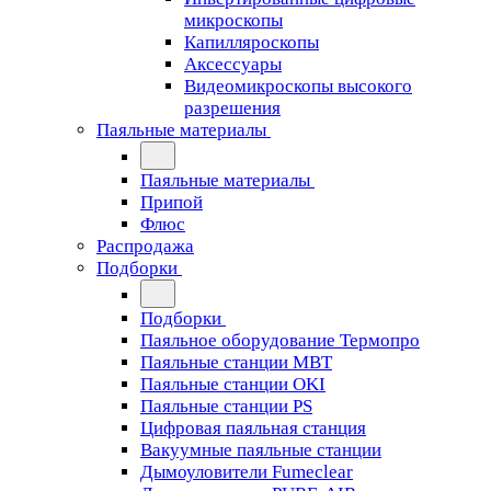
микроскопы
Капилляроскопы
Аксессуары
Видеомикроскопы высокого
разрешения
Паяльные материалы
Паяльные материалы
Припой
Флюс
Распродажа
Подборки
Подборки
Паяльное оборудование Термопро
Паяльные станции MBT
Паяльные станции OKI
Паяльные станции PS
Цифровая паяльная станция
Вакуумные паяльные станции
Дымоуловители Fumeclear