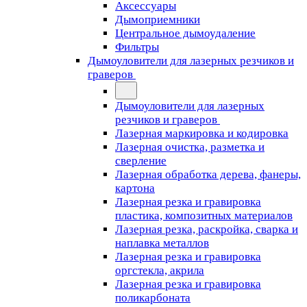
Аксессуары
Дымоприемники
Центральное дымоудаление
Фильтры
Дымоуловители для лазерных резчиков и
граверов
Дымоуловители для лазерных
резчиков и граверов
Лазерная маркировка и кодировка
Лазерная очистка, разметка и
сверление
Лазерная обработка дерева, фанеры,
картона
Лазерная резка и гравировка
пластика, композитных материалов
Лазерная резка, раскройка, сварка и
наплавка металлов
Лазерная резка и гравировка
оргстекла, акрила
Лазерная резка и гравировка
поликарбоната