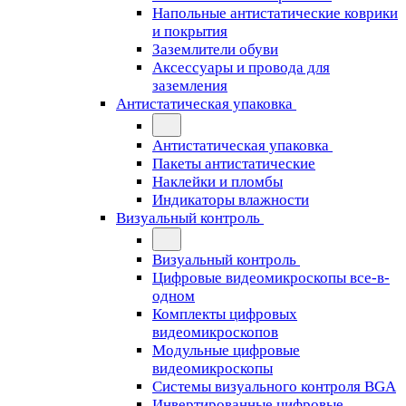
Напольные антистатические коврики
и покрытия
Заземлители обуви
Аксессуары и провода для
заземления
Антистатическая упаковка
Антистатическая упаковка
Пакеты антистатические
Наклейки и пломбы
Индикаторы влажности
Визуальный контроль
Визуальный контроль
Цифровые видеомикроскопы все-в-
одном
Комплекты цифровых
видеомикроскопов
Модульные цифровые
видеомикроскопы
Cистемы визуального контроля BGA
Инвертированные цифровые