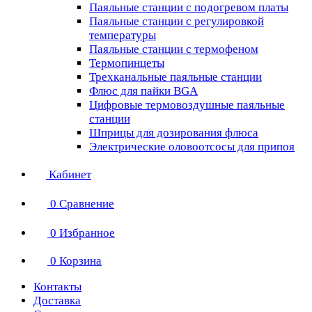
Паяльные станции с подогревом платы
Паяльные станции с регулировкой
температуры
Паяльные станции с термофеном
Термопинцеты
Трехканальные паяльные станции
Флюс для пайки BGA
Цифровые термовоздушные паяльные
станции
Шприцы для дозирования флюса
Электрические оловоотсосы для припоя
Кабинет
0
Сравнение
0
Избранное
0
Корзина
Контакты
Доставка