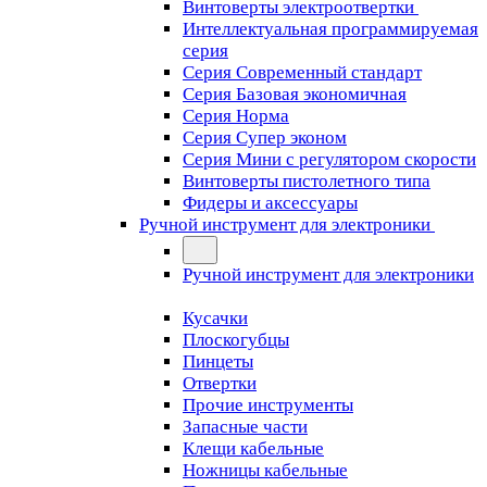
Винтоверты электроотвертки
Интеллектуальная программируемая
серия
Серия Современный стандарт
Серия Базовая экономичная
Серия Норма
Серия Cупер эконом
Серия Мини с регулятором скорости
Винтоверты пистолетного типа
Фидеры и аксессуары
Ручной инструмент для электроники
Ручной инструмент для электроники
Кусачки
Плоскогубцы
Пинцеты
Отвертки
Прочие инструменты
Запасные части
Клещи кабельные
Ножницы кабельные