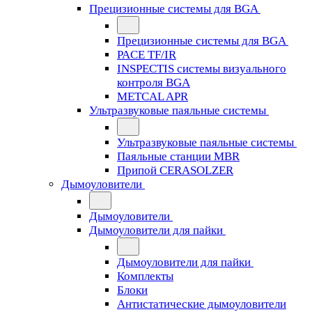
Прецизионные системы для BGA
Прецизионные системы для BGA
PACE TF/IR
INSPECTIS системы визуального
контроля BGA
METCAL APR
Ультразвуковые паяльные системы
Ультразвуковые паяльные системы
Паяльные станции MBR
Припой CERASOLZER
Дымоуловители
Дымоуловители
Дымоуловители для пайки
Дымоуловители для пайки
Комплекты
Блоки
Антистатические дымоуловители