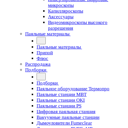
микроскопы
Капилляроскопы
Аксессуары
Видеомикроскопы высокого
разрешения
Паяльные материалы
Паяльные материалы
Припой
Флюс
Распродажа
Подборки
Подборки
Паяльное оборудование Термопро
Паяльные станции MBT
Паяльные станции OKI
Паяльные станции PS
Цифровая паяльная станция
Вакуумные паяльные станции
Дымоуловители Fumeclear