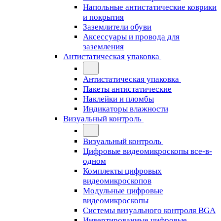
Напольные антистатические коврики
и покрытия
Заземлители обуви
Аксессуары и провода для
заземления
Антистатическая упаковка
Антистатическая упаковка
Пакеты антистатические
Наклейки и пломбы
Индикаторы влажности
Визуальный контроль
Визуальный контроль
Цифровые видеомикроскопы все-в-
одном
Комплекты цифровых
видеомикроскопов
Модульные цифровые
видеомикроскопы
Cистемы визуального контроля BGA
Инвертированные цифровые