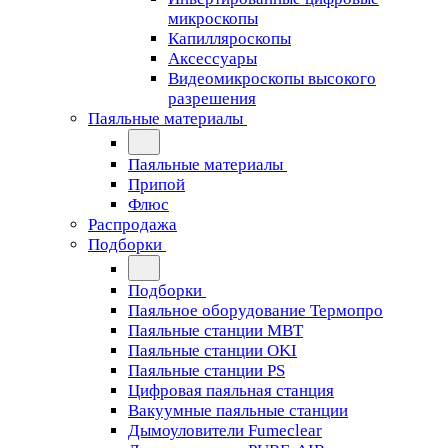
микроскопы
Капилляроскопы
Аксессуары
Видеомикроскопы высокого
разрешения
Паяльные материалы
Паяльные материалы
Припой
Флюс
Распродажа
Подборки
Подборки
Паяльное оборудование Термопро
Паяльные станции MBT
Паяльные станции OKI
Паяльные станции PS
Цифровая паяльная станция
Вакуумные паяльные станции
Дымоуловители Fumeclear