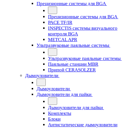
Прецизионные системы для BGA
Прецизионные системы для BGA
PACE TF/IR
INSPECTIS системы визуального
контроля BGA
METCAL APR
Ультразвуковые паяльные системы
Ультразвуковые паяльные системы
Паяльные станции MBR
Припой CERASOLZER
Дымоуловители
Дымоуловители
Дымоуловители для пайки
Дымоуловители для пайки
Комплекты
Блоки
Антистатические дымоуловители