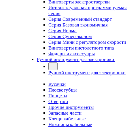
Винтоверты электроотвертки
Интеллектуальная программируемая
серия
Серия Современный стандарт
Серия Базовая экономичная
Серия Норма
Серия Cупер эконом
Серия Мини с регулятором скорости
Винтоверты пистолетного типа
Фидеры и аксессуары
Ручной инструмент для электроники
Ручной инструмент для электроники
Кусачки
Плоскогубцы
Пинцеты
Отвертки
Прочие инструменты
Запасные части
Клещи кабельные
Ножницы кабельные