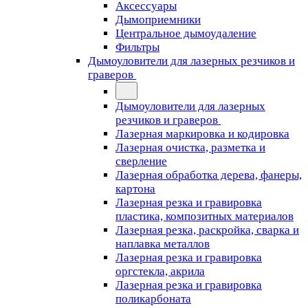
Аксессуары
Дымоприемники
Центральное дымоудаление
Фильтры
Дымоуловители для лазерных резчиков и
граверов
Дымоуловители для лазерных
резчиков и граверов
Лазерная маркировка и кодировка
Лазерная очистка, разметка и
сверление
Лазерная обработка дерева, фанеры,
картона
Лазерная резка и гравировка
пластика, композитных материалов
Лазерная резка, раскройка, сварка и
наплавка металлов
Лазерная резка и гравировка
оргстекла, акрила
Лазерная резка и гравировка
поликарбоната