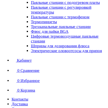
Паяльные станции с подогревом платы
Паяльные станции с регулировкой
температуры
Паяльные станции с термофеном
Термопинцеты
Трехканальные паяльные станции
Флюс для пайки BGA
Цифровые термовоздушные паяльные
станции
Шприцы для дозирования флюса
Электрические оловоотсосы для припоя
Кабинет
0
Сравнение
0
Избранное
0
Корзина
Контакты
Доставка