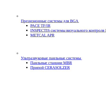
Прецизионные системы для BGA
PACE TF/IR
INSPECTIS системы визуального контроля
METCAL APR
Ультразвуковые паяльные системы
Паяльные станции MBR
Припой CERASOLZER