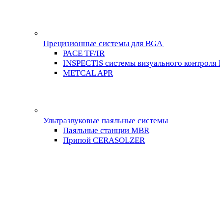
Прецизионные системы для BGA
PACE TF/IR
INSPECTIS системы визуального контроля
METCAL APR
Ультразвуковые паяльные системы
Паяльные станции MBR
Припой CERASOLZER