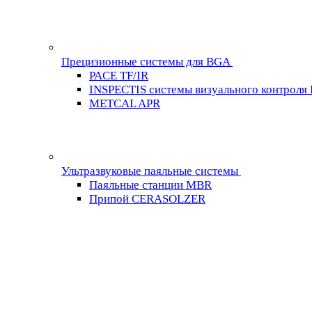
Прецизионные системы для BGA
PACE TF/IR
INSPECTIS системы визуального контроля
METCAL APR
Ультразвуковые паяльные системы
Паяльные станции MBR
Припой CERASOLZER