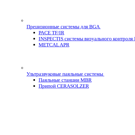
Прецизионные системы для BGA
PACE TF/IR
INSPECTIS системы визуального контроля
METCAL APR
Ультразвуковые паяльные системы
Паяльные станции MBR
Припой CERASOLZER