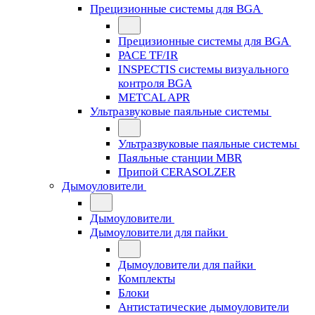
Прецизионные системы для BGA
Прецизионные системы для BGA
PACE TF/IR
INSPECTIS системы визуального
контроля BGA
METCAL APR
Ультразвуковые паяльные системы
Ультразвуковые паяльные системы
Паяльные станции MBR
Припой CERASOLZER
Дымоуловители
Дымоуловители
Дымоуловители для пайки
Дымоуловители для пайки
Комплекты
Блоки
Антистатические дымоуловители