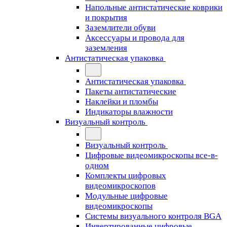
Напольные антистатические коврики
и покрытия
Заземлители обуви
Аксессуары и провода для
заземления
Антистатическая упаковка
Антистатическая упаковка
Пакеты антистатические
Наклейки и пломбы
Индикаторы влажности
Визуальный контроль
Визуальный контроль
Цифровые видеомикроскопы все-в-
одном
Комплекты цифровых
видеомикроскопов
Модульные цифровые
видеомикроскопы
Cистемы визуального контроля BGA
Инвертированные цифровые