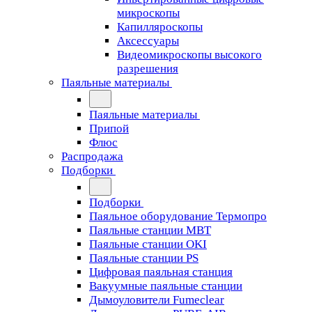
микроскопы
Капилляроскопы
Аксессуары
Видеомикроскопы высокого
разрешения
Паяльные материалы
Паяльные материалы
Припой
Флюс
Распродажа
Подборки
Подборки
Паяльное оборудование Термопро
Паяльные станции MBT
Паяльные станции OKI
Паяльные станции PS
Цифровая паяльная станция
Вакуумные паяльные станции
Дымоуловители Fumeclear