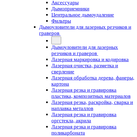
Аксессуары
Дымоприемники
Центральное дымоудаление
Фильтры
Дымоуловители для лазерных резчиков и
граверов
Дымоуловители для лазерных
резчиков и граверов
Лазерная маркировка и кодировка
Лазерная очистка, разметка и
сверление
Лазерная обработка дерева, фанеры,
картона
Лазерная резка и гравировка
пластика, композитных материалов
Лазерная резка, раскройка, сварка и
наплавка металлов
Лазерная резка и гравировка
оргстекла, акрила
Лазерная резка и гравировка
поликарбоната