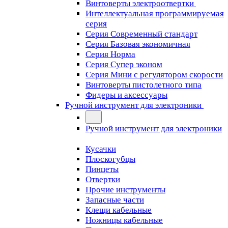
Винтоверты электроотвертки
Интеллектуальная программируемая
серия
Серия Современный стандарт
Серия Базовая экономичная
Серия Норма
Серия Cупер эконом
Серия Мини с регулятором скорости
Винтоверты пистолетного типа
Фидеры и аксессуары
Ручной инструмент для электроники
Ручной инструмент для электроники
Кусачки
Плоскогубцы
Пинцеты
Отвертки
Прочие инструменты
Запасные части
Клещи кабельные
Ножницы кабельные