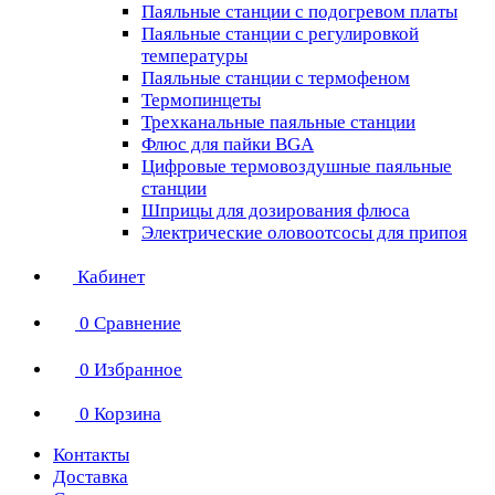
Паяльные станции с подогревом платы
Паяльные станции с регулировкой
температуры
Паяльные станции с термофеном
Термопинцеты
Трехканальные паяльные станции
Флюс для пайки BGA
Цифровые термовоздушные паяльные
станции
Шприцы для дозирования флюса
Электрические оловоотсосы для припоя
Кабинет
0
Сравнение
0
Избранное
0
Корзина
Контакты
Доставка