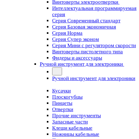
Винтоверты электроотвертки
Интеллектуальная программируемая
серия
Серия Современный стандарт
Серия Базовая экономичная
Серия Норма
Серия Cупер эконом
Серия Мини с регулятором скорости
Винтоверты пистолетного типа
Фидеры и аксессуары
Ручной инструмент для электроники
Ручной инструмент для электроники
Кусачки
Плоскогубцы
Пинцеты
Отвертки
Прочие инструменты
Запасные части
Клещи кабельные
Ножницы кабельные