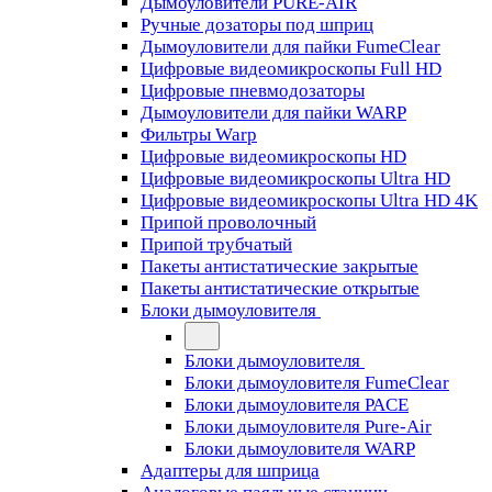
Дымоуловители PURE-AIR
Ручные дозаторы под шприц
Дымоуловители для пайки FumeClear
Цифровые видеомикроскопы Full HD
Цифровые пневмодозаторы
Дымоуловители для пайки WARP
Фильтры Warp
Цифровые видеомикроскопы HD
Цифровые видеомикроскопы Ultra HD
Цифровые видеомикроскопы Ultra HD 4K
Припой проволочный
Припой трубчатый
Пакеты антистатические закрытые
Пакеты антистатические открытые
Блоки дымоуловителя
Блоки дымоуловителя
Блоки дымоуловителя FumeClear
Блоки дымоуловителя PACE
Блоки дымоуловителя Pure-Air
Блоки дымоуловителя WARP
Адаптеры для шприца