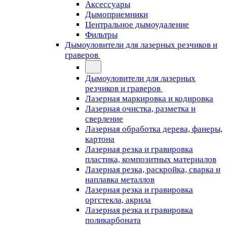
Аксессуары
Дымоприемники
Центральное дымоудаление
Фильтры
Дымоуловители для лазерных резчиков и
граверов
Дымоуловители для лазерных
резчиков и граверов
Лазерная маркировка и кодировка
Лазерная очистка, разметка и
сверление
Лазерная обработка дерева, фанеры,
картона
Лазерная резка и гравировка
пластика, композитных материалов
Лазерная резка, раскройка, сварка и
наплавка металлов
Лазерная резка и гравировка
оргстекла, акрила
Лазерная резка и гравировка
поликарбоната