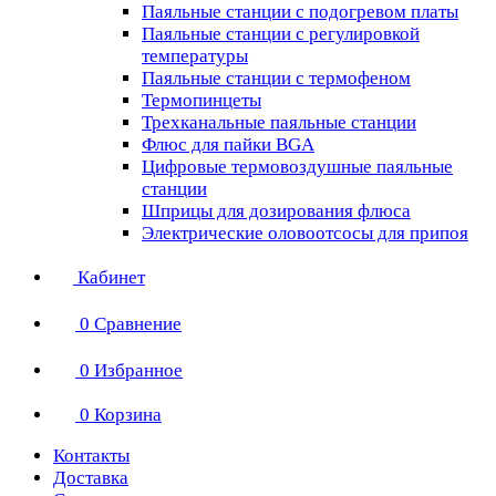
Паяльные станции с подогревом платы
Паяльные станции с регулировкой
температуры
Паяльные станции с термофеном
Термопинцеты
Трехканальные паяльные станции
Флюс для пайки BGA
Цифровые термовоздушные паяльные
станции
Шприцы для дозирования флюса
Электрические оловоотсосы для припоя
Кабинет
0
Сравнение
0
Избранное
0
Корзина
Контакты
Доставка