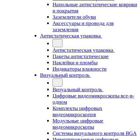
Напольные антистатические коврики
и покрытия
Заземлители обуви
Аксессуары и провода для
заземления
Антистатическая упаковка
Антистатическая упаковка
Пакеты антистатические
Наклейки и пломбы
Индикаторы влажности
Визуальный контроль
Визуальный контроль
Цифровые видеомикроскопы все-в-
одном
Комплекты цифровых
видеомикроскопов
Модульные цифровые
видеомикроскопы
Cистемы визуального контроля BGA
Инвертированные цифровые