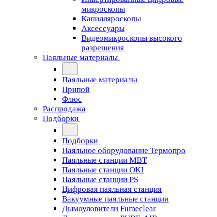
микроскопы
Капилляроскопы
Аксессуары
Видеомикроскопы высокого
разрешения
Паяльные материалы
Паяльные материалы
Припой
Флюс
Распродажа
Подборки
Подборки
Паяльное оборудование Термопро
Паяльные станции MBT
Паяльные станции OKI
Паяльные станции PS
Цифровая паяльная станция
Вакуумные паяльные станции
Дымоуловители Fumeclear