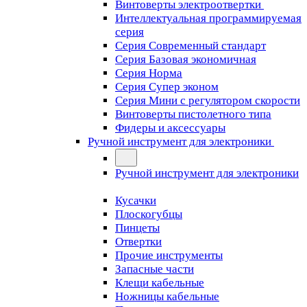
Винтоверты электроотвертки
Интеллектуальная программируемая
серия
Серия Современный стандарт
Серия Базовая экономичная
Серия Норма
Серия Cупер эконом
Серия Мини с регулятором скорости
Винтоверты пистолетного типа
Фидеры и аксессуары
Ручной инструмент для электроники
Ручной инструмент для электроники
Кусачки
Плоскогубцы
Пинцеты
Отвертки
Прочие инструменты
Запасные части
Клещи кабельные
Ножницы кабельные