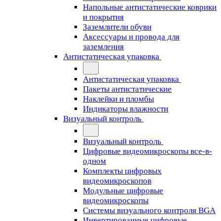
Напольные антистатические коврики
и покрытия
Заземлители обуви
Аксессуары и провода для
заземления
Антистатическая упаковка
Антистатическая упаковка
Пакеты антистатические
Наклейки и пломбы
Индикаторы влажности
Визуальный контроль
Визуальный контроль
Цифровые видеомикроскопы все-в-
одном
Комплекты цифровых
видеомикроскопов
Модульные цифровые
видеомикроскопы
Cистемы визуального контроля BGA
Инвертированные цифровые