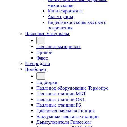
микроскопы
Капилляроскопы
Аксессуары
Видеомикроскопы высокого
разрешения
Паяльные материалы
Паяльные материалы
Припой
Флюс
Распродажа
Подборки
Подборки
Паяльное оборудование Термопро
Паяльные станции MBT
Паяльные станции OKI
Паяльные станции PS
Цифровая паяльная станция
Вакуумные паяльные станции
Дымоуловители Fumeclear