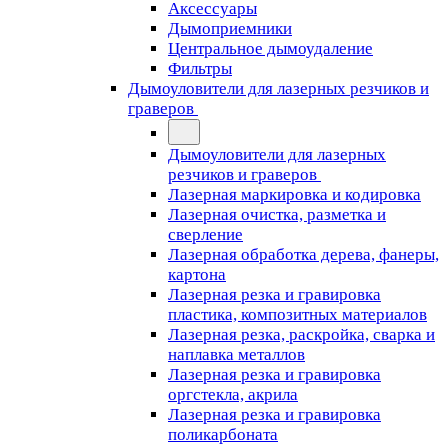
Аксессуары
Дымоприемники
Центральное дымоудаление
Фильтры
Дымоуловители для лазерных резчиков и
граверов
Дымоуловители для лазерных
резчиков и граверов
Лазерная маркировка и кодировка
Лазерная очистка, разметка и
сверление
Лазерная обработка дерева, фанеры,
картона
Лазерная резка и гравировка
пластика, композитных материалов
Лазерная резка, раскройка, сварка и
наплавка металлов
Лазерная резка и гравировка
оргстекла, акрила
Лазерная резка и гравировка
поликарбоната