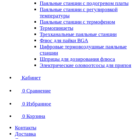
Паяльные станции с подогревом платы
Паяльные станции с регулировкой
температуры
Паяльные станции с термофеном
Термопинцеты
Трехканальные паяльные станции
Флюс для пайки BGA
Цифровые термовоздушные паяльные
станции
Шприцы для дозирования флюса
Электрические оловоотсосы для припоя
Кабинет
0
Сравнение
0
Избранное
0
Корзина
Контакты
Доставка