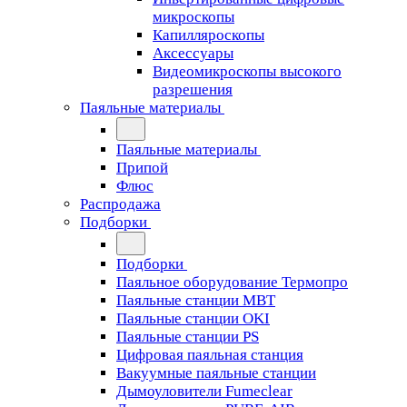
микроскопы
Капилляроскопы
Аксессуары
Видеомикроскопы высокого
разрешения
Паяльные материалы
Паяльные материалы
Припой
Флюс
Распродажа
Подборки
Подборки
Паяльное оборудование Термопро
Паяльные станции MBT
Паяльные станции OKI
Паяльные станции PS
Цифровая паяльная станция
Вакуумные паяльные станции
Дымоуловители Fumeclear