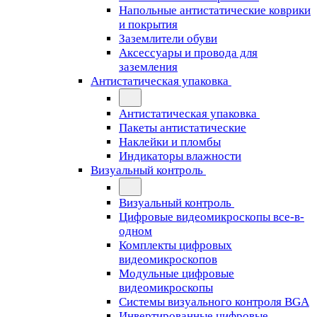
Напольные антистатические коврики
и покрытия
Заземлители обуви
Аксессуары и провода для
заземления
Антистатическая упаковка
Антистатическая упаковка
Пакеты антистатические
Наклейки и пломбы
Индикаторы влажности
Визуальный контроль
Визуальный контроль
Цифровые видеомикроскопы все-в-
одном
Комплекты цифровых
видеомикроскопов
Модульные цифровые
видеомикроскопы
Cистемы визуального контроля BGA
Инвертированные цифровые