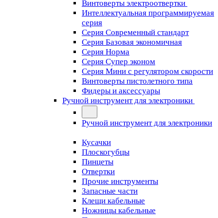
Винтоверты электроотвертки
Интеллектуальная программируемая
серия
Серия Современный стандарт
Серия Базовая экономичная
Серия Норма
Серия Cупер эконом
Серия Мини с регулятором скорости
Винтоверты пистолетного типа
Фидеры и аксессуары
Ручной инструмент для электроники
Ручной инструмент для электроники
Кусачки
Плоскогубцы
Пинцеты
Отвертки
Прочие инструменты
Запасные части
Клещи кабельные
Ножницы кабельные