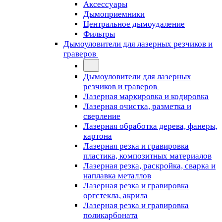
Аксессуары
Дымоприемники
Центральное дымоудаление
Фильтры
Дымоуловители для лазерных резчиков и
граверов
Дымоуловители для лазерных
резчиков и граверов
Лазерная маркировка и кодировка
Лазерная очистка, разметка и
сверление
Лазерная обработка дерева, фанеры,
картона
Лазерная резка и гравировка
пластика, композитных материалов
Лазерная резка, раскройка, сварка и
наплавка металлов
Лазерная резка и гравировка
оргстекла, акрила
Лазерная резка и гравировка
поликарбоната