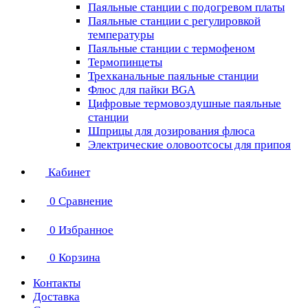
Паяльные станции с подогревом платы
Паяльные станции с регулировкой
температуры
Паяльные станции с термофеном
Термопинцеты
Трехканальные паяльные станции
Флюс для пайки BGA
Цифровые термовоздушные паяльные
станции
Шприцы для дозирования флюса
Электрические оловоотсосы для припоя
Кабинет
0
Сравнение
0
Избранное
0
Корзина
Контакты
Доставка