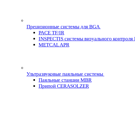
Прецизионные системы для BGA
PACE TF/IR
INSPECTIS системы визуального контроля
METCAL APR
Ультразвуковые паяльные системы
Паяльные станции MBR
Припой CERASOLZER