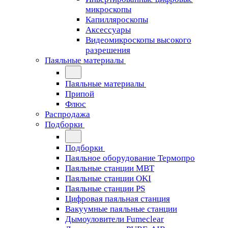
микроскопы
Капилляроскопы
Аксессуары
Видеомикроскопы высокого
разрешения
Паяльные материалы
Паяльные материалы
Припой
Флюс
Распродажа
Подборки
Подборки
Паяльное оборудование Термопро
Паяльные станции MBT
Паяльные станции OKI
Паяльные станции PS
Цифровая паяльная станция
Вакуумные паяльные станции
Дымоуловители Fumeclear