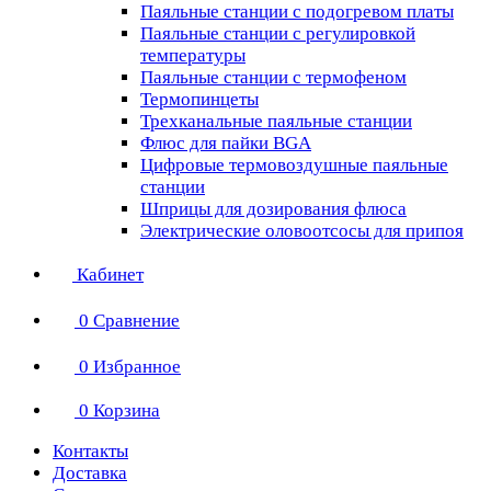
Паяльные станции с подогревом платы
Паяльные станции с регулировкой
температуры
Паяльные станции с термофеном
Термопинцеты
Трехканальные паяльные станции
Флюс для пайки BGA
Цифровые термовоздушные паяльные
станции
Шприцы для дозирования флюса
Электрические оловоотсосы для припоя
Кабинет
0
Сравнение
0
Избранное
0
Корзина
Контакты
Доставка