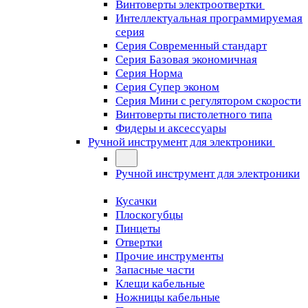
Винтоверты электроотвертки
Интеллектуальная программируемая
серия
Серия Современный стандарт
Серия Базовая экономичная
Серия Норма
Серия Cупер эконом
Серия Мини с регулятором скорости
Винтоверты пистолетного типа
Фидеры и аксессуары
Ручной инструмент для электроники
Ручной инструмент для электроники
Кусачки
Плоскогубцы
Пинцеты
Отвертки
Прочие инструменты
Запасные части
Клещи кабельные
Ножницы кабельные