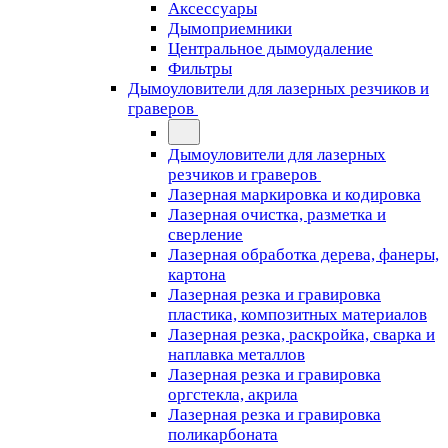
Аксессуары
Дымоприемники
Центральное дымоудаление
Фильтры
Дымоуловители для лазерных резчиков и
граверов
Дымоуловители для лазерных
резчиков и граверов
Лазерная маркировка и кодировка
Лазерная очистка, разметка и
сверление
Лазерная обработка дерева, фанеры,
картона
Лазерная резка и гравировка
пластика, композитных материалов
Лазерная резка, раскройка, сварка и
наплавка металлов
Лазерная резка и гравировка
оргстекла, акрила
Лазерная резка и гравировка
поликарбоната