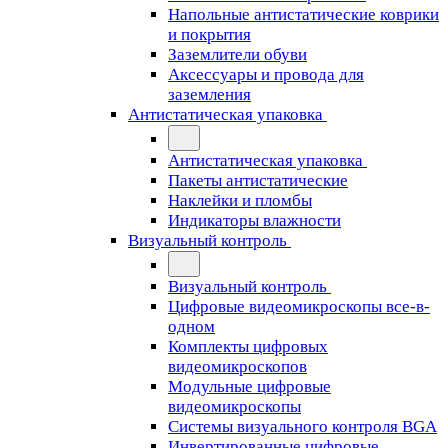
Напольные антистатические коврики
и покрытия
Заземлители обуви
Аксессуары и провода для
заземления
Антистатическая упаковка
Антистатическая упаковка
Пакеты антистатические
Наклейки и пломбы
Индикаторы влажности
Визуальный контроль
Визуальный контроль
Цифровые видеомикроскопы все-в-
одном
Комплекты цифровых
видеомикроскопов
Модульные цифровые
видеомикроскопы
Cистемы визуального контроля BGA
Инвертированные цифровые