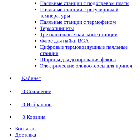
Паяльные станции с подогревом платы
Паяльные станции с регулировкой
температуры
Паяльные станции с термофеном
Термопинцеты
Трехканальные паяльные станции
Флюс для пайки BGA
Цифровые термовоздушные паяльные
станции
Шприцы для дозирования флюса
Электрические оловоотсосы для припоя
Кабинет
0
Сравнение
0
Избранное
0
Корзина
Контакты
Доставка