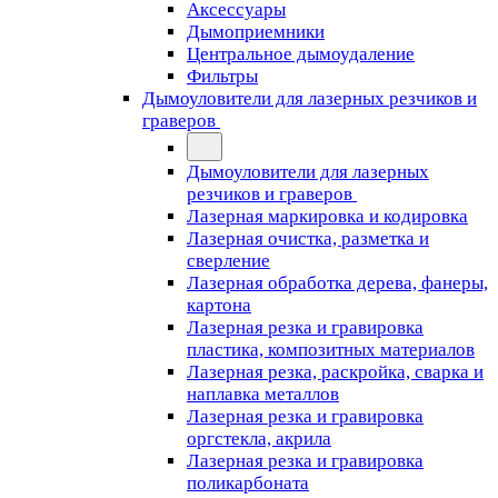
Аксессуары
Дымоприемники
Центральное дымоудаление
Фильтры
Дымоуловители для лазерных резчиков и
граверов
Дымоуловители для лазерных
резчиков и граверов
Лазерная маркировка и кодировка
Лазерная очистка, разметка и
сверление
Лазерная обработка дерева, фанеры,
картона
Лазерная резка и гравировка
пластика, композитных материалов
Лазерная резка, раскройка, сварка и
наплавка металлов
Лазерная резка и гравировка
оргстекла, акрила
Лазерная резка и гравировка
поликарбоната