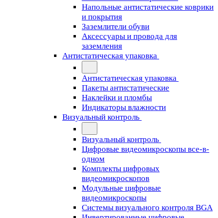
Напольные антистатические коврики
и покрытия
Заземлители обуви
Аксессуары и провода для
заземления
Антистатическая упаковка
Антистатическая упаковка
Пакеты антистатические
Наклейки и пломбы
Индикаторы влажности
Визуальный контроль
Визуальный контроль
Цифровые видеомикроскопы все-в-
одном
Комплекты цифровых
видеомикроскопов
Модульные цифровые
видеомикроскопы
Cистемы визуального контроля BGA
Инвертированные цифровые