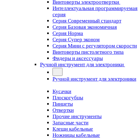
Винтоверты электроотвертки
Интеллектуальная программируемая
серия
Серия Современный стандарт
Серия Базовая экономичная
Серия Норма
Серия Cупер эконом
Серия Мини с регулятором скорости
Винтоверты пистолетного типа
Фидеры и аксессуары
Ручной инструмент для электроники
Ручной инструмент для электроники
Кусачки
Плоскогубцы
Пинцеты
Отвертки
Прочие инструменты
Запасные части
Клещи кабельные
Ножницы кабельные