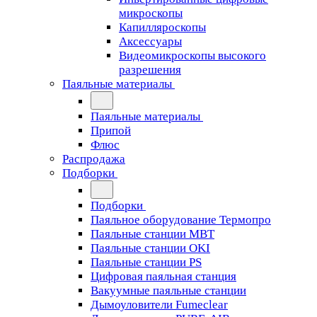
микроскопы
Капилляроскопы
Аксессуары
Видеомикроскопы высокого
разрешения
Паяльные материалы
Паяльные материалы
Припой
Флюс
Распродажа
Подборки
Подборки
Паяльное оборудование Термопро
Паяльные станции MBT
Паяльные станции OKI
Паяльные станции PS
Цифровая паяльная станция
Вакуумные паяльные станции
Дымоуловители Fumeclear