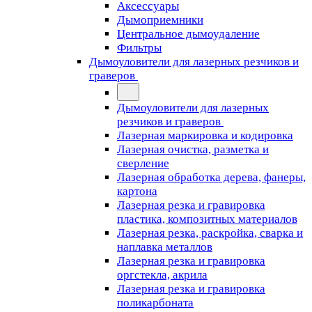
Аксессуары
Дымоприемники
Центральное дымоудаление
Фильтры
Дымоуловители для лазерных резчиков и
граверов
Дымоуловители для лазерных
резчиков и граверов
Лазерная маркировка и кодировка
Лазерная очистка, разметка и
сверление
Лазерная обработка дерева, фанеры,
картона
Лазерная резка и гравировка
пластика, композитных материалов
Лазерная резка, раскройка, сварка и
наплавка металлов
Лазерная резка и гравировка
оргстекла, акрила
Лазерная резка и гравировка
поликарбоната