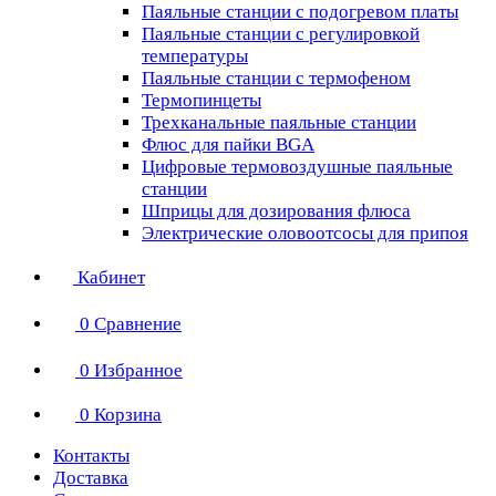
Паяльные станции с подогревом платы
Паяльные станции с регулировкой
температуры
Паяльные станции с термофеном
Термопинцеты
Трехканальные паяльные станции
Флюс для пайки BGA
Цифровые термовоздушные паяльные
станции
Шприцы для дозирования флюса
Электрические оловоотсосы для припоя
Кабинет
0
Сравнение
0
Избранное
0
Корзина
Контакты
Доставка