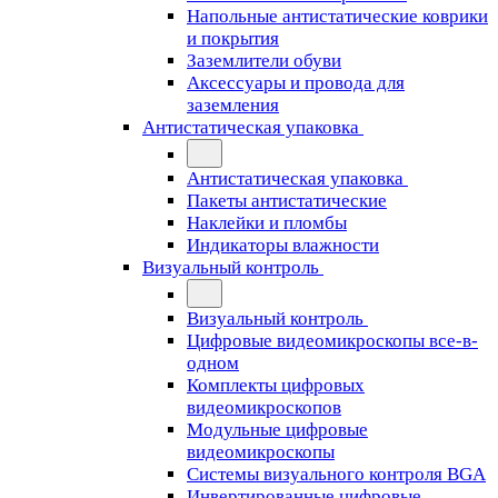
Напольные антистатические коврики
и покрытия
Заземлители обуви
Аксессуары и провода для
заземления
Антистатическая упаковка
Антистатическая упаковка
Пакеты антистатические
Наклейки и пломбы
Индикаторы влажности
Визуальный контроль
Визуальный контроль
Цифровые видеомикроскопы все-в-
одном
Комплекты цифровых
видеомикроскопов
Модульные цифровые
видеомикроскопы
Cистемы визуального контроля BGA
Инвертированные цифровые