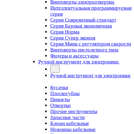
Винтоверты электроотвертки
Интеллектуальная программируемая
серия
Серия Современный стандарт
Серия Базовая экономичная
Серия Норма
Серия Cупер эконом
Серия Мини с регулятором скорости
Винтоверты пистолетного типа
Фидеры и аксессуары
Ручной инструмент для электроники
Ручной инструмент для электроники
Кусачки
Плоскогубцы
Пинцеты
Отвертки
Прочие инструменты
Запасные части
Клещи кабельные
Ножницы кабельные