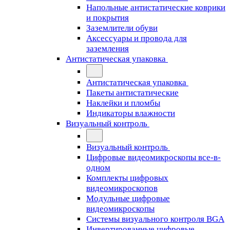
Напольные антистатические коврики
и покрытия
Заземлители обуви
Аксессуары и провода для
заземления
Антистатическая упаковка
Антистатическая упаковка
Пакеты антистатические
Наклейки и пломбы
Индикаторы влажности
Визуальный контроль
Визуальный контроль
Цифровые видеомикроскопы все-в-
одном
Комплекты цифровых
видеомикроскопов
Модульные цифровые
видеомикроскопы
Cистемы визуального контроля BGA
Инвертированные цифровые