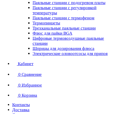
Паяльные станции с подогревом платы
Паяльные станции с регулировкой
температуры
Паяльные станции с термофеном
Термопинцеты
Трехканальные паяльные станции
Флюс для пайки BGA
Цифровые термовоздушные паяльные
станции
Шприцы для дозирования флюса
Электрические оловоотсосы для припоя
Кабинет
0
Сравнение
0
Избранное
0
Корзина
Контакты
Доставка