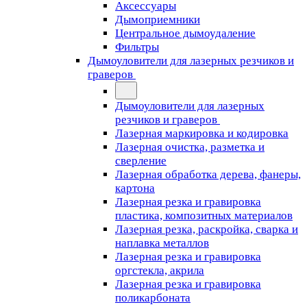
Аксессуары
Дымоприемники
Центральное дымоудаление
Фильтры
Дымоуловители для лазерных резчиков и
граверов
Дымоуловители для лазерных
резчиков и граверов
Лазерная маркировка и кодировка
Лазерная очистка, разметка и
сверление
Лазерная обработка дерева, фанеры,
картона
Лазерная резка и гравировка
пластика, композитных материалов
Лазерная резка, раскройка, сварка и
наплавка металлов
Лазерная резка и гравировка
оргстекла, акрила
Лазерная резка и гравировка
поликарбоната