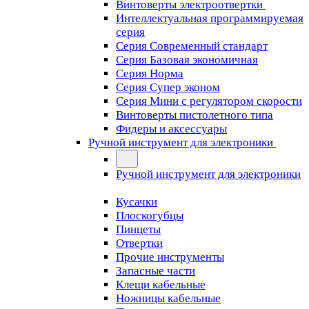
Винтоверты электроотвертки
Интеллектуальная программируемая
серия
Серия Современный стандарт
Серия Базовая экономичная
Серия Норма
Серия Cупер эконом
Серия Мини с регулятором скорости
Винтоверты пистолетного типа
Фидеры и аксессуары
Ручной инструмент для электроники
Ручной инструмент для электроники
Кусачки
Плоскогубцы
Пинцеты
Отвертки
Прочие инструменты
Запасные части
Клещи кабельные
Ножницы кабельные