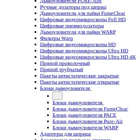
Дымоуловители PURE-AIR
Ручные дозаторы под шприц
Дымоуловители для пайки FumeClear
Цифровые видеомикроскопы Full HD
Цифровые пневмодозаторы
Дымоуловители для пайки WARP
Фильтры Warp
Цифровые видеомикроскопы HD
Цифровые видеомикроскопы Ultra HD
Цифровые видеомикроскопы Ultra HD 4K
Припой проволочный
Припой трубчатый
Пакеты антистатические закрытые
Пакеты антистатические открытые
Блоки дымоуловителя
Блоки дымоуловителя
Блоки дымоуловителя FumeClear
Блоки дымоуловителя PACE
Блоки дымоуловителя Pure-Air
Блоки дымоуловителя WARP
Адаптеры для шприца