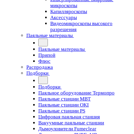
микроскопы
Капилляроскопы
Аксессуары
Видеомикроскопы высокого
разрешения
Паяльные материалы
Паяльные материалы
Припой
Флюс
Распродажа
Подборки
Подборки
Паяльное оборудование Термопро
Паяльные станции MBT
Паяльные станции OKI
Паяльные станции PS
Цифровая паяльная станция
Вакуумные паяльные станции
Дымоуловители Fumeclear