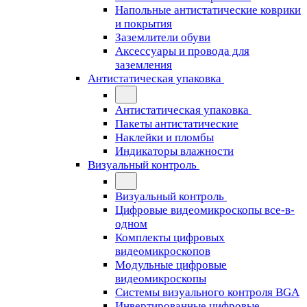
Напольные антистатические коврики
и покрытия
Заземлители обуви
Аксессуары и провода для
заземления
Антистатическая упаковка
Антистатическая упаковка
Пакеты антистатические
Наклейки и пломбы
Индикаторы влажности
Визуальный контроль
Визуальный контроль
Цифровые видеомикроскопы все-в-
одном
Комплекты цифровых
видеомикроскопов
Модульные цифровые
видеомикроскопы
Cистемы визуального контроля BGA
Инвертированные цифровые