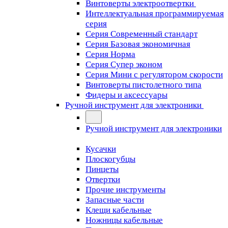
Винтоверты электроотвертки
Интеллектуальная программируемая
серия
Серия Современный стандарт
Серия Базовая экономичная
Серия Норма
Серия Cупер эконом
Серия Мини с регулятором скорости
Винтоверты пистолетного типа
Фидеры и аксессуары
Ручной инструмент для электроники
Ручной инструмент для электроники
Кусачки
Плоскогубцы
Пинцеты
Отвертки
Прочие инструменты
Запасные части
Клещи кабельные
Ножницы кабельные