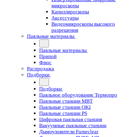
микроскопы
Капилляроскопы
Аксессуары
Видеомикроскопы высокого
разрешения
Паяльные материалы
Паяльные материалы
Припой
Флюс
Распродажа
Подборки
Подборки
Паяльное оборудование Термопро
Паяльные станции MBT
Паяльные станции OKI
Паяльные станции PS
Цифровая паяльная станция
Вакуумные паяльные станции
Дымоуловители Fumeclear