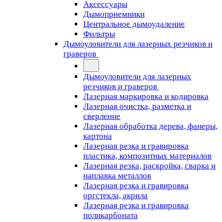
Аксессуары
Дымоприемники
Центральное дымоудаление
Фильтры
Дымоуловители для лазерных резчиков и
граверов
Дымоуловители для лазерных
резчиков и граверов
Лазерная маркировка и кодировка
Лазерная очистка, разметка и
сверление
Лазерная обработка дерева, фанеры,
картона
Лазерная резка и гравировка
пластика, композитных материалов
Лазерная резка, раскройка, сварка и
наплавка металлов
Лазерная резка и гравировка
оргстекла, акрила
Лазерная резка и гравировка
поликарбоната