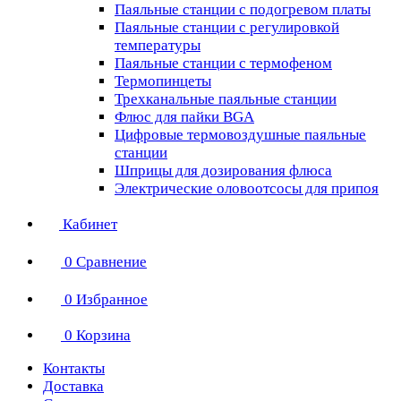
Паяльные станции с подогревом платы
Паяльные станции с регулировкой
температуры
Паяльные станции с термофеном
Термопинцеты
Трехканальные паяльные станции
Флюс для пайки BGA
Цифровые термовоздушные паяльные
станции
Шприцы для дозирования флюса
Электрические оловоотсосы для припоя
Кабинет
0
Сравнение
0
Избранное
0
Корзина
Контакты
Доставка