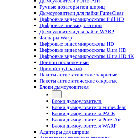
Дымоуловители PURE-AIR
Ручные дозаторы под шприц
Дымоуловители для пайки FumeClear
Цифровые видеомикроскопы Full HD
Цифровые пневмодозаторы
Дымоуловители для пайки WARP
Фильтры Warp
Цифровые видеомикроскопы HD
Цифровые видеомикроскопы Ultra HD
Цифровые видеомикроскопы Ultra HD 4K
Припой проволочный
Припой трубчатый
Пакеты антистатические закрытые
Пакеты антистатические открытые
Блоки дымоуловителя
Блоки дымоуловителя
Блоки дымоуловителя FumeClear
Блоки дымоуловителя PACE
Блоки дымоуловителя Pure-Air
Блоки дымоуловителя WARP
Адаптеры для шприца