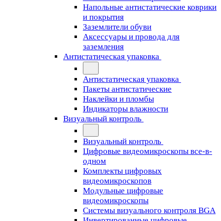
Напольные антистатические коврики
и покрытия
Заземлители обуви
Аксессуары и провода для
заземления
Антистатическая упаковка
Антистатическая упаковка
Пакеты антистатические
Наклейки и пломбы
Индикаторы влажности
Визуальный контроль
Визуальный контроль
Цифровые видеомикроскопы все-в-
одном
Комплекты цифровых
видеомикроскопов
Модульные цифровые
видеомикроскопы
Cистемы визуального контроля BGA
Инвертированные цифровые