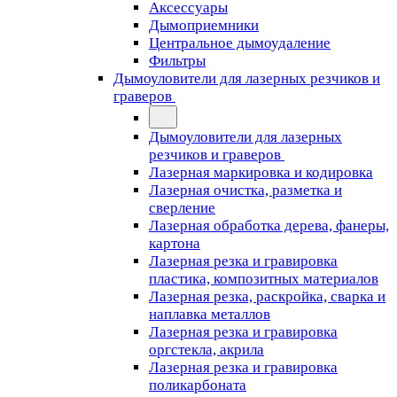
Аксессуары
Дымоприемники
Центральное дымоудаление
Фильтры
Дымоуловители для лазерных резчиков и
граверов
Дымоуловители для лазерных
резчиков и граверов
Лазерная маркировка и кодировка
Лазерная очистка, разметка и
сверление
Лазерная обработка дерева, фанеры,
картона
Лазерная резка и гравировка
пластика, композитных материалов
Лазерная резка, раскройка, сварка и
наплавка металлов
Лазерная резка и гравировка
оргстекла, акрила
Лазерная резка и гравировка
поликарбоната