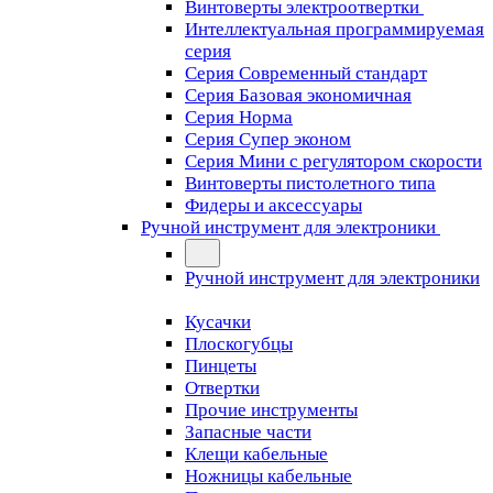
Винтоверты электроотвертки
Интеллектуальная программируемая
серия
Серия Современный стандарт
Серия Базовая экономичная
Серия Норма
Серия Cупер эконом
Серия Мини с регулятором скорости
Винтоверты пистолетного типа
Фидеры и аксессуары
Ручной инструмент для электроники
Ручной инструмент для электроники
Кусачки
Плоскогубцы
Пинцеты
Отвертки
Прочие инструменты
Запасные части
Клещи кабельные
Ножницы кабельные