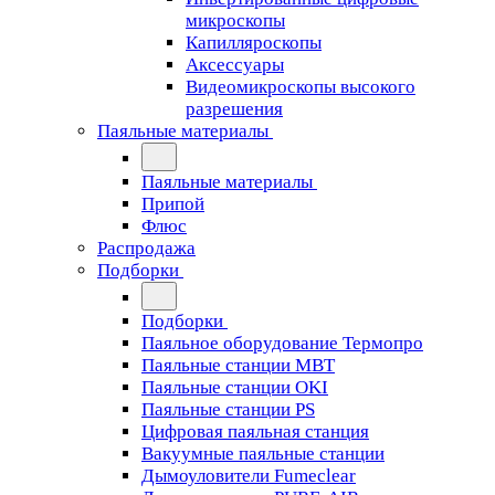
микроскопы
Капилляроскопы
Аксессуары
Видеомикроскопы высокого
разрешения
Паяльные материалы
Паяльные материалы
Припой
Флюс
Распродажа
Подборки
Подборки
Паяльное оборудование Термопро
Паяльные станции MBT
Паяльные станции OKI
Паяльные станции PS
Цифровая паяльная станция
Вакуумные паяльные станции
Дымоуловители Fumeclear