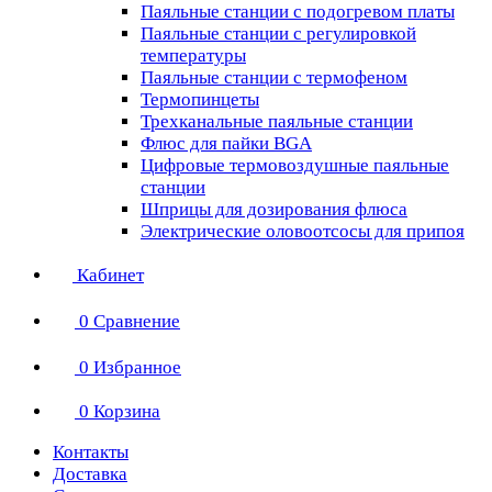
Паяльные станции с подогревом платы
Паяльные станции с регулировкой
температуры
Паяльные станции с термофеном
Термопинцеты
Трехканальные паяльные станции
Флюс для пайки BGA
Цифровые термовоздушные паяльные
станции
Шприцы для дозирования флюса
Электрические оловоотсосы для припоя
Кабинет
0
Сравнение
0
Избранное
0
Корзина
Контакты
Доставка