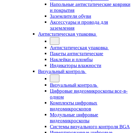
Напольные антистатические коврики
и покрытия
Заземлители обуви
Аксессуары и провода для
заземления
Антистатическая упаковка
Антистатическая упаковка
Пакеты антистатические
Наклейки и пломбы
Индикаторы влажности
Визуальный контроль
Визуальный контроль
Цифровые видеомикроскопы все-в-
одном
Комплекты цифровых
видеомикроскопов
Модульные цифровые
видеомикроскопы
Cистемы визуального контроля BGA
Инвертированные цифровые