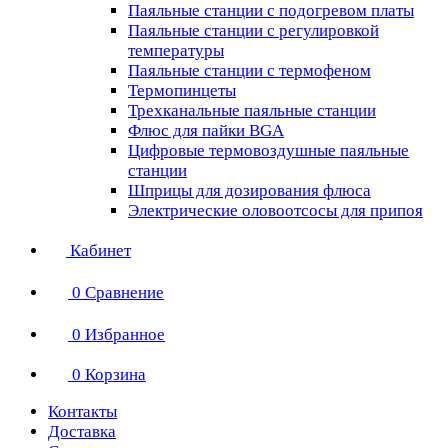
Паяльные станции с подогревом платы
Паяльные станции с регулировкой
температуры
Паяльные станции с термофеном
Термопинцеты
Трехканальные паяльные станции
Флюс для пайки BGA
Цифровые термовоздушные паяльные
станции
Шприцы для дозирования флюса
Электрические оловоотсосы для припоя
Кабинет
0
Сравнение
0
Избранное
0
Корзина
Контакты
Доставка