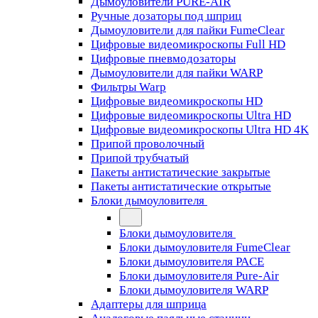
Дымоуловители PURE-AIR
Ручные дозаторы под шприц
Дымоуловители для пайки FumeClear
Цифровые видеомикроскопы Full HD
Цифровые пневмодозаторы
Дымоуловители для пайки WARP
Фильтры Warp
Цифровые видеомикроскопы HD
Цифровые видеомикроскопы Ultra HD
Цифровые видеомикроскопы Ultra HD 4K
Припой проволочный
Припой трубчатый
Пакеты антистатические закрытые
Пакеты антистатические открытые
Блоки дымоуловителя
Блоки дымоуловителя
Блоки дымоуловителя FumeClear
Блоки дымоуловителя PACE
Блоки дымоуловителя Pure-Air
Блоки дымоуловителя WARP
Адаптеры для шприца