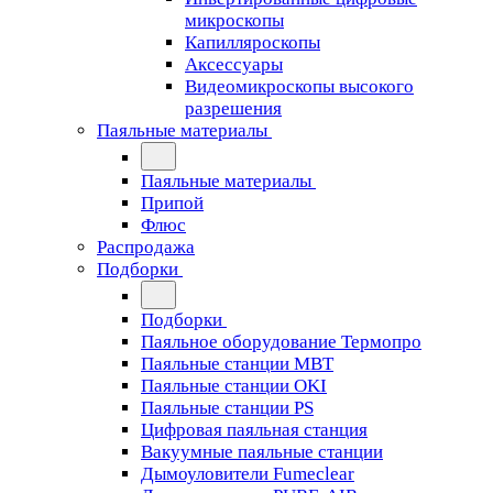
микроскопы
Капилляроскопы
Аксессуары
Видеомикроскопы высокого
разрешения
Паяльные материалы
Паяльные материалы
Припой
Флюс
Распродажа
Подборки
Подборки
Паяльное оборудование Термопро
Паяльные станции MBT
Паяльные станции OKI
Паяльные станции PS
Цифровая паяльная станция
Вакуумные паяльные станции
Дымоуловители Fumeclear