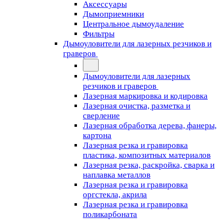
Аксессуары
Дымоприемники
Центральное дымоудаление
Фильтры
Дымоуловители для лазерных резчиков и
граверов
Дымоуловители для лазерных
резчиков и граверов
Лазерная маркировка и кодировка
Лазерная очистка, разметка и
сверление
Лазерная обработка дерева, фанеры,
картона
Лазерная резка и гравировка
пластика, композитных материалов
Лазерная резка, раскройка, сварка и
наплавка металлов
Лазерная резка и гравировка
оргстекла, акрила
Лазерная резка и гравировка
поликарбоната