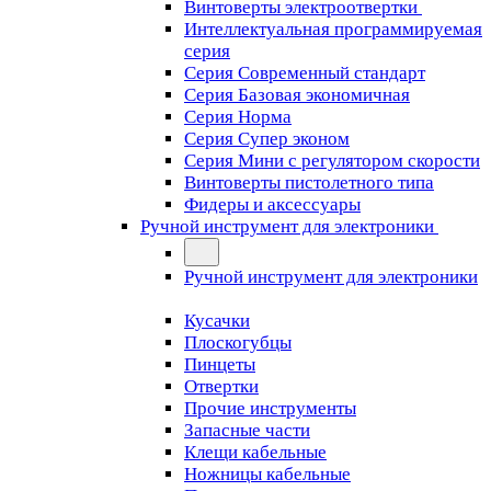
Винтоверты электроотвертки
Интеллектуальная программируемая
серия
Серия Современный стандарт
Серия Базовая экономичная
Серия Норма
Серия Cупер эконом
Серия Мини с регулятором скорости
Винтоверты пистолетного типа
Фидеры и аксессуары
Ручной инструмент для электроники
Ручной инструмент для электроники
Кусачки
Плоскогубцы
Пинцеты
Отвертки
Прочие инструменты
Запасные части
Клещи кабельные
Ножницы кабельные