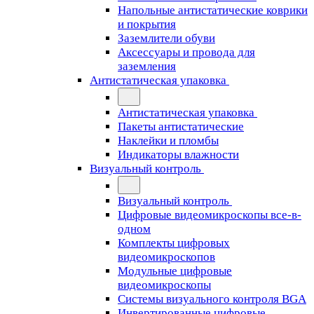
Напольные антистатические коврики
и покрытия
Заземлители обуви
Аксессуары и провода для
заземления
Антистатическая упаковка
Антистатическая упаковка
Пакеты антистатические
Наклейки и пломбы
Индикаторы влажности
Визуальный контроль
Визуальный контроль
Цифровые видеомикроскопы все-в-
одном
Комплекты цифровых
видеомикроскопов
Модульные цифровые
видеомикроскопы
Cистемы визуального контроля BGA
Инвертированные цифровые