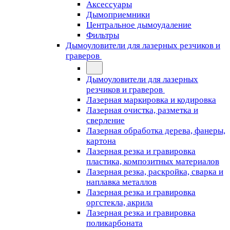
Аксессуары
Дымоприемники
Центральное дымоудаление
Фильтры
Дымоуловители для лазерных резчиков и
граверов
Дымоуловители для лазерных
резчиков и граверов
Лазерная маркировка и кодировка
Лазерная очистка, разметка и
сверление
Лазерная обработка дерева, фанеры,
картона
Лазерная резка и гравировка
пластика, композитных материалов
Лазерная резка, раскройка, сварка и
наплавка металлов
Лазерная резка и гравировка
оргстекла, акрила
Лазерная резка и гравировка
поликарбоната