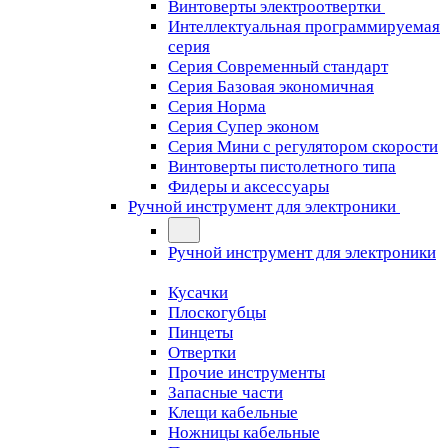
Винтоверты электроотвертки
Интеллектуальная программируемая
серия
Серия Современный стандарт
Серия Базовая экономичная
Серия Норма
Серия Cупер эконом
Серия Мини с регулятором скорости
Винтоверты пистолетного типа
Фидеры и аксессуары
Ручной инструмент для электроники
Ручной инструмент для электроники
Кусачки
Плоскогубцы
Пинцеты
Отвертки
Прочие инструменты
Запасные части
Клещи кабельные
Ножницы кабельные