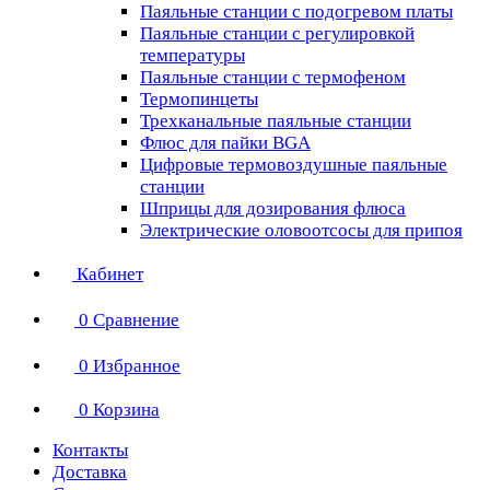
Паяльные станции с подогревом платы
Паяльные станции с регулировкой
температуры
Паяльные станции с термофеном
Термопинцеты
Трехканальные паяльные станции
Флюс для пайки BGA
Цифровые термовоздушные паяльные
станции
Шприцы для дозирования флюса
Электрические оловоотсосы для припоя
Кабинет
0
Сравнение
0
Избранное
0
Корзина
Контакты
Доставка