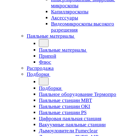
микроскопы
Капилляроскопы
Аксессуары
Видеомикроскопы высокого
разрешения
Паяльные материалы
Паяльные материалы
Припой
Флюс
Распродажа
Подборки
Подборки
Паяльное оборудование Термопро
Паяльные станции MBT
Паяльные станции OKI
Паяльные станции PS
Цифровая паяльная станция
Вакуумные паяльные станции
Дымоуловители Fumeclear