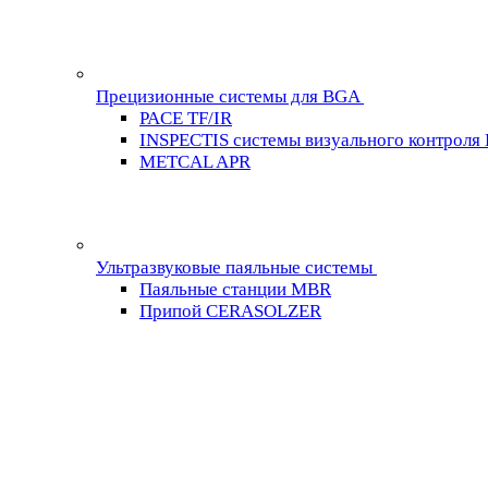
Прецизионные системы для BGA
PACE TF/IR
INSPECTIS системы визуального контроля
METCAL APR
Ультразвуковые паяльные системы
Паяльные станции MBR
Припой CERASOLZER